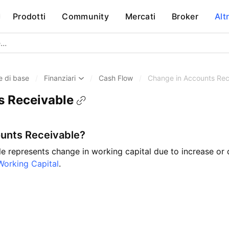
Prodotti
Community
Mercati
Broker
Alt
 di base
/
Finanziari
/
Cash Flow
/
Change in Accounts Rec
s Receivable
ounts Receivable?
 represents change in working capital due to increase or d
Working Capital
.