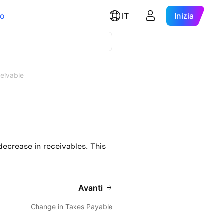
ro
IT
Inizia
eivable
ecrease in receivables. This
Avanti
Change in Taxes Payable