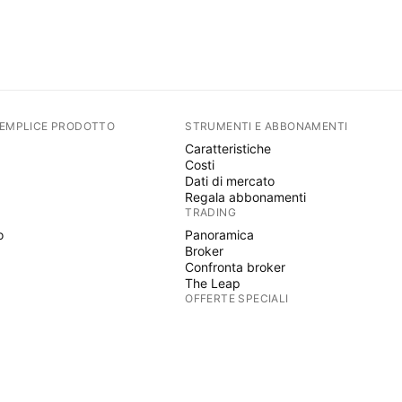
SEMPLICE PRODOTTO
STRUMENTI E ABBONAMENTI
Caratteristiche
Costi
Dati di mercato
Regala abbonamenti
TRADING
o
Panoramica
Broker
Confronta broker
The Leap
OFFERTE SPECIALI
Futures CME Group
Futures Eurex
o
Bundle azioni USA
INFORMAZIONI SULLA SOCIETÀ
Chi siamo