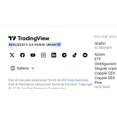
PIÙ CHE UN 
Grafici
REALIZZATO DA ESSERI UMANI
SCREENER
Azioni
ETF
Obbligazioni
Italiano
Singole cript
Coppie CEX
Coppie DEX
Dati di mercato selezionati forniti da
ICE Data Services
.
Pine
Dati di riferimento selezionati forniti da FactSet. Copyright
HEATMAP
© 2026 FactSet Research Systems Inc.
Copyright © 2026, American Bankers Association.
Azioni
Database CUSIP fornito da FactSet Research Systems Inc.
ETF
Tutti i diritti riservati.
Singole cript
Documenti depositati presso la SEC e altri documenti forniti
CALENDARI
da
Quartr
.
© 2026 TradingView, Inc.
Economico