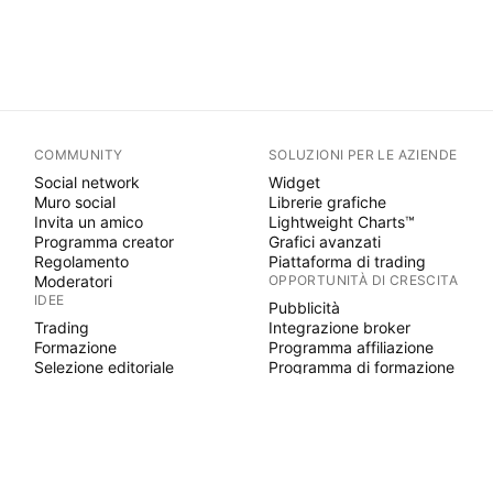
COMMUNITY
SOLUZIONI PER LE AZIENDE
Social network
Widget
Muro social
Librerie grafiche
Invita un amico
Lightweight Charts™
Programma creator
Grafici avanzati
Regolamento
Piattaforma di trading
Moderatori
OPPORTUNITÀ DI CRESCITA
IDEE
Pubblicità
Trading
Integrazione broker
Formazione
Programma affiliazione
Selezione editoriale
Programma di formazione
PINE SCRIPT
Indicatori e strategie
Maestri
Freelancer
Spazi a pagamento