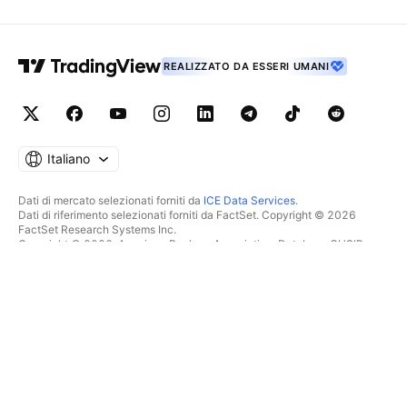
REALIZZATO DA ESSERI UMANI
Italiano
Dati di mercato selezionati forniti da
ICE Data Services
.
Dati di riferimento selezionati forniti da FactSet. Copyright © 2026
FactSet Research Systems Inc.
Copyright © 2026, American Bankers Association. Database CUSIP
fornito da FactSet Research Systems Inc. Tutti i diritti riservati.
Documenti depositati presso la SEC e altri documenti forniti da
Quartr
.
© 2026 TradingView, Inc.
PIÙ CHE UN SEMPLICE
STRUMENTI E ABBONAMENTI
PRODOTTO
Caratteristiche
Grafici
Costi
SCREENER
Dati di mercato