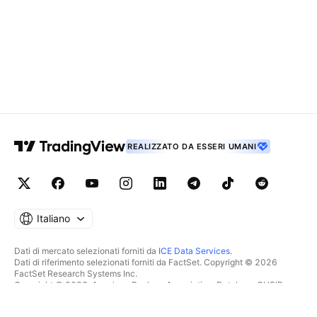
REALIZZATO DA ESSERI UMANI
Italiano
Dati di mercato selezionati forniti da
ICE Data Services
.
Dati di riferimento selezionati forniti da FactSet. Copyright © 2026
FactSet Research Systems Inc.
Copyright © 2026, American Bankers Association. Database CUSIP
fornito da FactSet Research Systems Inc. Tutti i diritti riservati.
Documenti depositati presso la SEC e altri documenti forniti da
Quartr
.