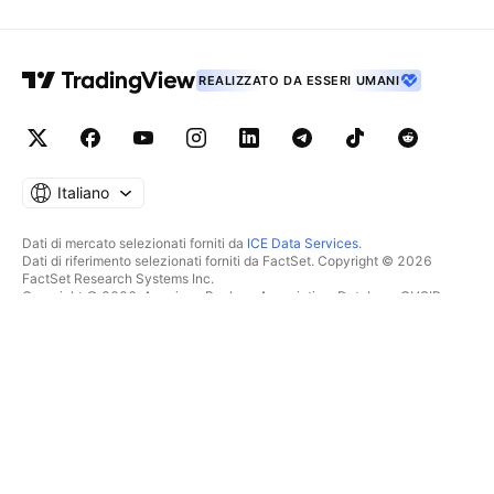
REALIZZATO DA ESSERI UMANI
Italiano
Dati di mercato selezionati forniti da
ICE Data Services
.
Dati di riferimento selezionati forniti da FactSet. Copyright © 2026
FactSet Research Systems Inc.
Copyright © 2026, American Bankers Association. Database CUSIP
fornito da FactSet Research Systems Inc. Tutti i diritti riservati.
Documenti depositati presso la SEC e altri documenti forniti da
Quartr
.
© 2026 TradingView, Inc.
PIÙ CHE UN SEMPLICE
STRUMENTI E ABBONAMENTI
PRODOTTO
Caratteristiche
Grafici
Costi
SCREENER
Dati di mercato