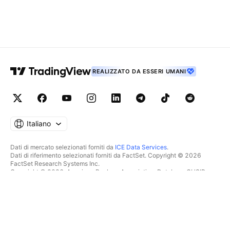
REALIZZATO DA ESSERI UMANI
Italiano
Dati di mercato selezionati forniti da
ICE Data Services
.
Dati di riferimento selezionati forniti da FactSet. Copyright © 2026
FactSet Research Systems Inc.
Copyright © 2026, American Bankers Association. Database CUSIP
fornito da FactSet Research Systems Inc. Tutti i diritti riservati.
Documenti depositati presso la SEC e altri documenti forniti da
Quartr
.
© 2026 TradingView, Inc.
PIÙ CHE UN SEMPLICE
STRUMENTI E ABBONAMENTI