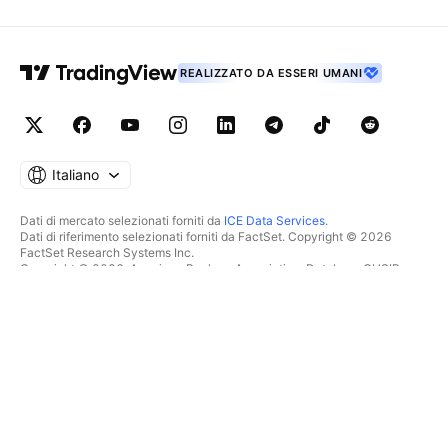
REALIZZATO DA ESSERI UMANI
Italiano
Dati di mercato selezionati forniti da
ICE Data Services
.
Dati di riferimento selezionati forniti da FactSet. Copyright © 2026
FactSet Research Systems Inc.
Copyright © 2026, American Bankers Association. Database CUSIP
fornito da FactSet Research Systems Inc. Tutti i diritti riservati.
Documenti depositati presso la SEC e altri documenti forniti da
Quartr
.
© 2026 TradingView, Inc.
PIÙ CHE UN SEMPLICE
STRUMENTI E ABBONAMENTI
PRODOTTO
Caratteristiche
Grafici
Costi
SCREENER
Dati di mercato