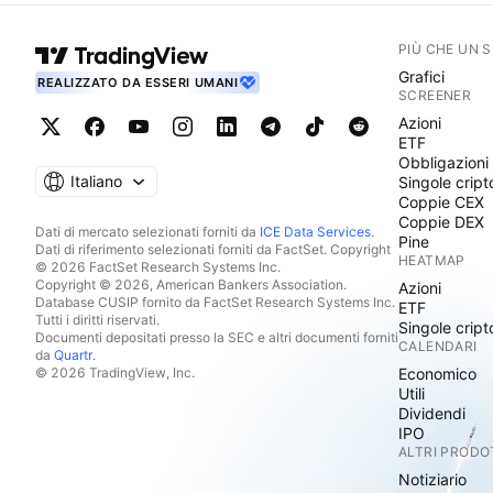
PIÙ CHE UN 
Grafici
REALIZZATO DA ESSERI UMANI
SCREENER
Azioni
ETF
Obbligazioni
Italiano
Singole cript
Coppie CEX
Coppie DEX
Dati di mercato selezionati forniti da
ICE Data Services
.
Pine
Dati di riferimento selezionati forniti da FactSet. Copyright
HEATMAP
© 2026 FactSet Research Systems Inc.
Copyright © 2026, American Bankers Association.
Azioni
Database CUSIP fornito da FactSet Research Systems Inc.
ETF
Tutti i diritti riservati.
Singole cript
Documenti depositati presso la SEC e altri documenti forniti
CALENDARI
da
Quartr
.
© 2026 TradingView, Inc.
Economico
Utili
Dividendi
IPO
ALTRI PRODO
Notiziario