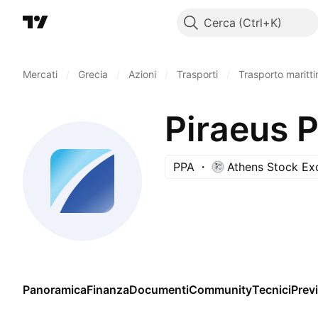
Cerca
Mercati
/
Grecia
/
Azioni
/
Trasporti
/
Trasporto maritt
Piraeus P
PPA
Athens Stock Ex
Panoramica
Finanza
Documenti
Community
Tecnici
Previ