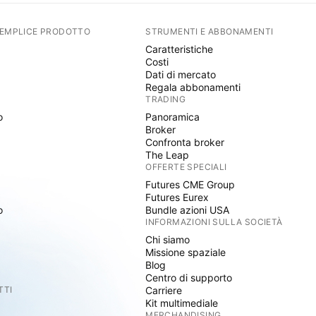
SEMPLICE PRODOTTO
STRUMENTI E ABBONAMENTI
Caratteristiche
Costi
Dati di mercato
Regala abbonamenti
TRADING
o
Panoramica
Broker
Confronta broker
The Leap
OFFERTE SPECIALI
Futures CME Group
Futures Eurex
o
Bundle azioni USA
INFORMAZIONI SULLA SOCIETÀ
Chi siamo
Missione spaziale
Blog
Centro di supporto
TTI
Carriere
Kit multimediale
MERCHANDISING