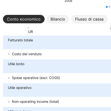
2006
F
Conto economico
Bilancio
Flusso di cassa
Metriche
Valuta: EUR
Fatturato totale
Costo del venduto
Utile lordo
Spese operative (escl. COGS)
Utile operativo
Non-operating income (total)