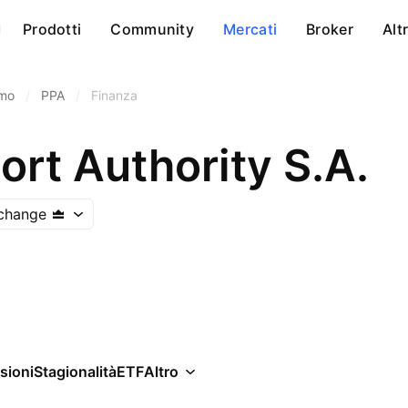
Prodotti
Community
Mercati
Broker
Alt
imo
/
PPA
/
Finanza
ort Authority S.A.
change
sioni
Stagionalità
ETF
Altro