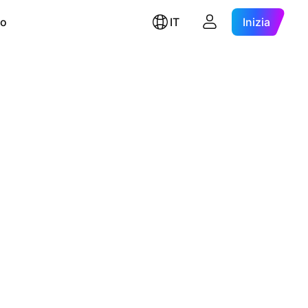
ro
IT
Inizia