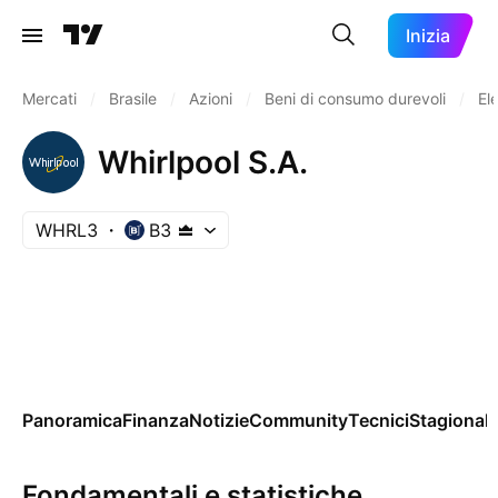
Inizia
Mercati
/
Brasile
/
Azioni
/
Beni di consumo durevoli
/
El
Whirlpool S.A.
WHRL3
B3
Panoramica
Finanza
Notizie
Community
Tecnici
Stagionali
Fondamentali e statistiche