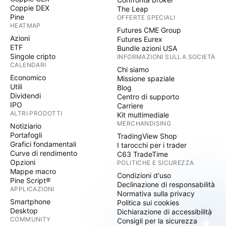
Coppie DEX
The Leap
Pine
OFFERTE SPECIALI
HEATMAP
Futures CME Group
Azioni
Futures Eurex
ETF
Bundle azioni USA
Singole cripto
INFORMAZIONI SULLA SOCIETÀ
CALENDARI
Chi siamo
Economico
Missione spaziale
Utili
Blog
Dividendi
Centro di supporto
IPO
Carriere
ALTRI PRODOTTI
Kit multimediale
MERCHANDISING
Notiziario
Portafogli
TradingView Shop
Grafici fondamentali
I tarocchi per i trader
Curve di rendimento
C63 TradeTime
Opzioni
POLITICHE E SICUREZZA
Mappe macro
Condizioni d'uso
Pine Script®
Declinazione di responsabilità
APPLICAZIONI
Normativa sulla privacy
Smartphone
Politica sui cookies
Desktop
Dichiarazione di accessibilità
COMMUNITY
Consigli per la sicurezza