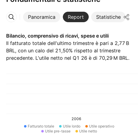
Panoramica
Report
Statistiche
Di
Altro
Bilancio, comprensivo di ricavi, spese e utili
Il fatturato totale dell'ultimo trimestre è pari a ‪2,77 B‬
BRL, con un calo del 21,50% rispetto al trimestre
precedente. L'utile netto nel Q1 26 è di ‪70,29 M‬ BRL.
2006
Fatturato totale
Utile lordo
Utile operativo
Utile pre-tasse
Utile netto