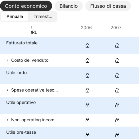
Conto economico
Bilancio
Flusso di cassa
Annuale
Trimestrale
Metriche
2006
2007
Valuta: BRL
Fatturato totale
Costo del venduto
Utile lordo
Spese operative (escl. COGS)
Utile operativo
Non-operating income (total)
Utile pre-tasse