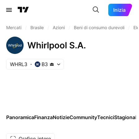
Inizia
Mercati
/
Brasile
/
Azioni
/
Beni di consumo durevoli
/
El
Whirlpool S.A.
WHRL3
B3
Panoramica
Finanza
Notizie
Community
Tecnici
Stagionali
Grafico intero