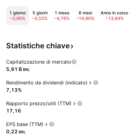
1 giorno
5 giorni
1 mese
6 mesi
Anno in corso
−3,06%
−0,52%
−4,76%
−14,80%
−13,64%
−
Statistiche
chiave
Capitalizzazione di mercato
‪5,91 B‬
BRL
Rendimento da dividendi (indicato)
7,13%
Rapporto prezzo/utili (TTM)
17,16
EPS base (TTM)
0,22
BRL