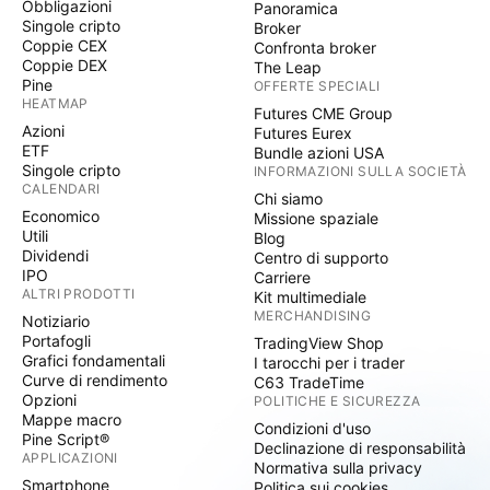
Obbligazioni
Panoramica
Singole cripto
Broker
Coppie CEX
Confronta broker
Coppie DEX
The Leap
Pine
OFFERTE SPECIALI
HEATMAP
Futures CME Group
Azioni
Futures Eurex
ETF
Bundle azioni USA
Singole cripto
INFORMAZIONI SULLA SOCIETÀ
CALENDARI
Chi siamo
Economico
Missione spaziale
Utili
Blog
Dividendi
Centro di supporto
IPO
Carriere
ALTRI PRODOTTI
Kit multimediale
MERCHANDISING
Notiziario
Portafogli
TradingView Shop
Grafici fondamentali
I tarocchi per i trader
Curve di rendimento
C63 TradeTime
Opzioni
POLITICHE E SICUREZZA
Mappe macro
Condizioni d'uso
Pine Script®
Declinazione di responsabilità
APPLICAZIONI
Normativa sulla privacy
Smartphone
Politica sui cookies