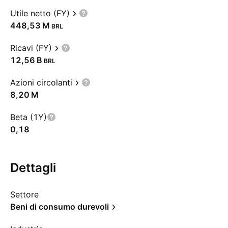
Utile netto (FY)
‪448,53 M‬
BRL
Ricavi (FY)
‪12,56 B‬
BRL
Azioni circolanti
‪8,20 M‬
Beta (1Y)
0,18
Dettagli
Settore
Beni di consumo durevoli