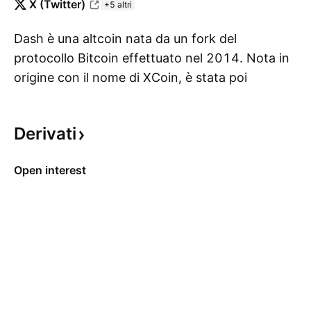
X (Twitter)
+5 altri
Dash è una altcoin nata da un fork del
protocollo Bitcoin effettuato nel 2014. Nota in
origine con il nome di XCoin, è stata poi
Mo
rinominata in Darkcoin e poi Dash, che
corrisponde anche al suo ticker corrente (che
Derivati
non va confuso con DSH, ovvero il ticker di
Dashcoin, una cripovalute con nessuna
Open interest
relazione).