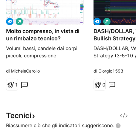
L
L
o
o
Molto compresso, in vista di
n
DASH/DOLLAR, 
n
g
g
un rimbalzo tecnico?
Bullish Strateg
years)
Volumi bassi, candele dai corpi
DASH/DOLLAR, Ver
piccoli, compressione
Strategy (3-5-10 
sottolineata anche dalla
MAX SUPPLY: 18,
formazione di triangoli o meglio
PRICE (12/12/202
di MicheleCarollo
di Giorgio1593
wedge o cunei anche se un po'
1°TP: 29773.57 $ 
sporchi e non proprio
1
48259.88 $ 3°TP:
0
simmetrici/ben costruiti (segnali
4°TP: 107889.64 
di continuazione del trend
126397.94 $
maggiore, post rimbalzo).
Personalmente sfrutterei queste
Tecnici
formazione in ot
Riassumere ciò che gli indicatori
suggeriscono.