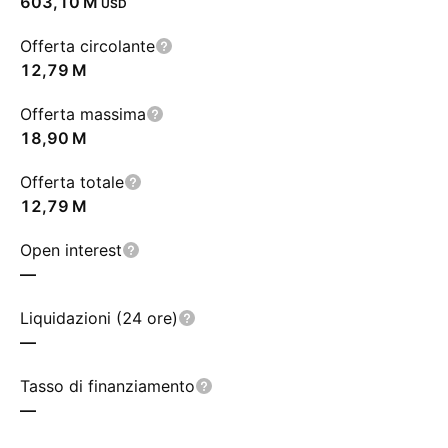
‪603,10 M‬
USD
Offerta circolante
‪12,79 M‬
Offerta massima
‪18,90 M‬
Offerta totale
‪12,79 M‬
Open interest
—
Liquidazioni (24 ore)
—
Tasso di finanziamento
—