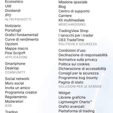
Economico
Missione spaziale
Utili
Blog
Dividendi
Centro di supporto
IPO
Carriere
ALTRI PRODOTTI
Kit multimediale
MERCHANDISING
Notiziario
Portafogli
TradingView Shop
Grafici fondamentali
I tarocchi per i trader
Curve di rendimento
C63 TradeTime
Opzioni
POLITICHE E SICUREZZA
Mappe macro
Condizioni d'uso
Pine Script®
Declinazione di responsabilità
APPLICAZIONI
Normativa sulla privacy
Smartphone
Politica sui cookies
Desktop
Dichiarazione di accessibilità
COMMUNITY
Consigli per la sicurezza
Programma bug bounty
Social network
Pagina di stato
Muro social
SOLUZIONI PER LE AZIENDE
Invita un amico
Programma creator
Widget
Regolamento
Librerie grafiche
Moderatori
Lightweight Charts™
IDEE
Grafici avanzati
Piattaforma di trading
Trading