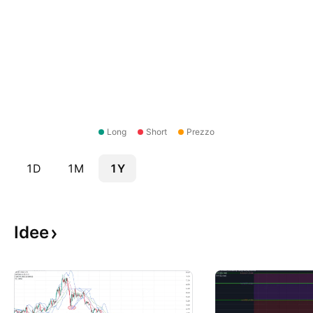
Long
Short
Prezzo
1D
1M
1Y
Idee