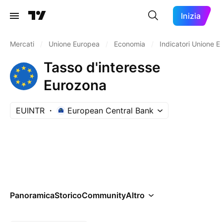
Inizia
Mercati
/
Unione Europea
/
Economia
/
Indicatori Unione 
Tasso d'interesse
Eurozona
EUINTR
European Central Bank
Panoramica
Storico
Community
Altro