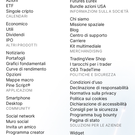
Azioni
Futures Eurex
ETF
Bundle azioni USA
Singole cripto
INFORMAZIONI SULLA SOCIETÀ
CALENDARI
Chi siamo
Economico
Missione spaziale
Utili
Blog
Dividendi
Centro di supporto
IPO
Carriere
ALTRI PRODOTTI
Kit multimediale
MERCHANDISING
Notiziario
Portafogli
TradingView Shop
Grafici fondamentali
I tarocchi per i trader
Curve di rendimento
C63 TradeTime
Opzioni
POLITICHE E SICUREZZA
Mappe macro
Condizioni d'uso
Pine Script®
Declinazione di responsabilità
APPLICAZIONI
Normativa sulla privacy
Smartphone
Politica sui cookies
Desktop
Dichiarazione di accessibilità
COMMUNITY
Consigli per la sicurezza
Programma bug bounty
Social network
Pagina di stato
Muro social
SOLUZIONI PER LE AZIENDE
Invita un amico
Programma creator
Widget