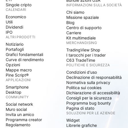
Bundle azioni USA
Singole cripto
INFORMAZIONI SULLA SOCIETÀ
CALENDARI
Chi siamo
Economico
Missione spaziale
Utili
Blog
Dividendi
Centro di supporto
IPO
Carriere
ALTRI PRODOTTI
Kit multimediale
MERCHANDISING
Notiziario
Portafogli
TradingView Shop
Grafici fondamentali
I tarocchi per i trader
Curve di rendimento
C63 TradeTime
Opzioni
POLITICHE E SICUREZZA
Mappe macro
Condizioni d'uso
Pine Script®
Declinazione di responsabilità
APPLICAZIONI
Normativa sulla privacy
Smartphone
Politica sui cookies
Desktop
Dichiarazione di accessibilità
COMMUNITY
Consigli per la sicurezza
Programma bug bounty
Social network
Pagina di stato
Muro social
SOLUZIONI PER LE AZIENDE
Invita un amico
Programma creator
Widget
Regolamento
Librerie grafiche