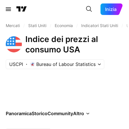
Inizia
Mercati
/
Stati Uniti
/
Economia
/
Indicatori Stati Uniti
/
U
Indice dei prezzi al
consumo USA
USCPI
Bureau of Labour Statistics
Panoramica
Storico
Community
Altro