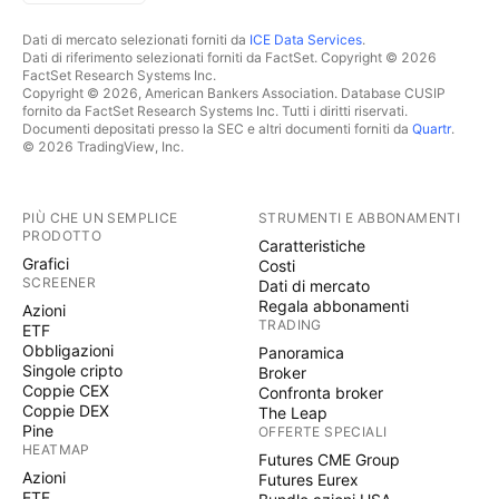
Dati di mercato selezionati forniti da
ICE Data Services
.
Dati di riferimento selezionati forniti da FactSet. Copyright © 2026
FactSet Research Systems Inc.
Copyright © 2026, American Bankers Association. Database CUSIP
fornito da FactSet Research Systems Inc. Tutti i diritti riservati.
Documenti depositati presso la SEC e altri documenti forniti da
Quartr
.
© 2026 TradingView, Inc.
PIÙ CHE UN SEMPLICE
STRUMENTI E ABBONAMENTI
PRODOTTO
Caratteristiche
Grafici
Costi
SCREENER
Dati di mercato
Regala abbonamenti
Azioni
TRADING
ETF
Obbligazioni
Panoramica
Singole cripto
Broker
Coppie CEX
Confronta broker
Coppie DEX
The Leap
Pine
OFFERTE SPECIALI
HEATMAP
Futures CME Group
Azioni
Futures Eurex
ETF