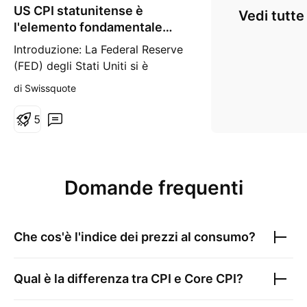
US CPI statunitense è
Vedi tutte
l'elemento fondamentale
della settimana
Introduzione: La Federal Reserve
(FED) degli Stati Uniti si è
espressa la scorsa settimana e il
di Swissquote
tasso sui fondi federali
statunitensi è stato lasciato
5
invariato ai livelli dello scorso
dicembre. A differenza della
Banca Centrale Europea (BCE) e
delle altre principali banche
Domande frequenti
centrali, la FED non ha
Che cos'è l'indice dei prezzi al consumo?
Qual è la differenza tra CPI e Core CPI?