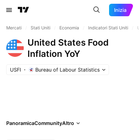
Inizia
Mercati
/
Stati Uniti
/
Economia
/
Indicatori Stati Uniti
/
U
United States Food
Inflation YoY
USFI
Bureau of Labour Statistics
Panoramica
Community
Altro