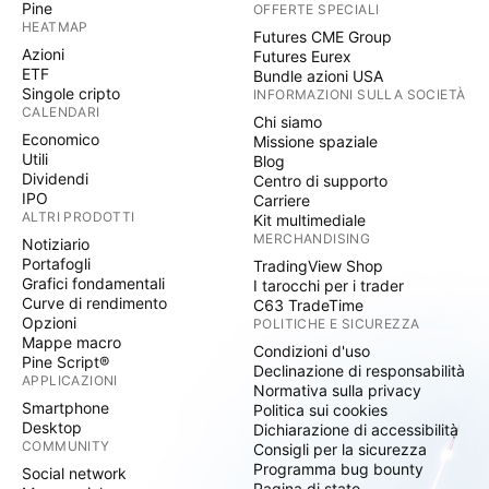
Pine
OFFERTE SPECIALI
HEATMAP
Futures CME Group
Azioni
Futures Eurex
ETF
Bundle azioni USA
Singole cripto
INFORMAZIONI SULLA SOCIETÀ
CALENDARI
Chi siamo
Economico
Missione spaziale
Utili
Blog
Dividendi
Centro di supporto
IPO
Carriere
ALTRI PRODOTTI
Kit multimediale
MERCHANDISING
Notiziario
Portafogli
TradingView Shop
Grafici fondamentali
I tarocchi per i trader
Curve di rendimento
C63 TradeTime
Opzioni
POLITICHE E SICUREZZA
Mappe macro
Condizioni d'uso
Pine Script®
Declinazione di responsabilità
APPLICAZIONI
Normativa sulla privacy
Smartphone
Politica sui cookies
Desktop
Dichiarazione di accessibilità
COMMUNITY
Consigli per la sicurezza
Programma bug bounty
Social network
Pagina di stato