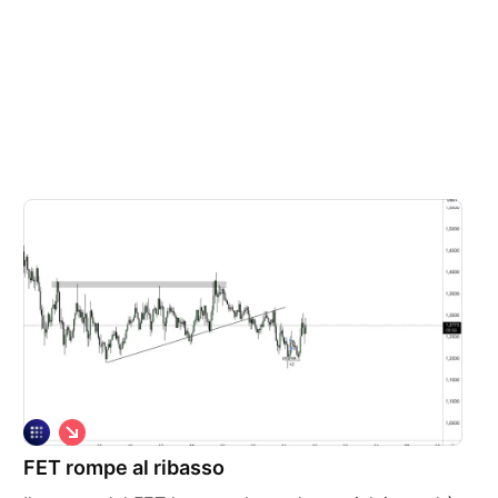
S
h
FET rompe al ribasso
o
r