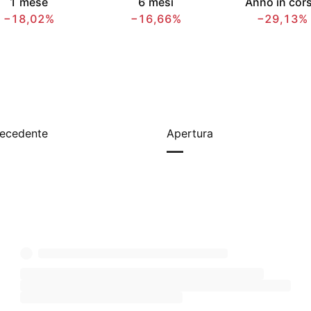
1 mese
6 mesi
Anno in cor
−18,02%
−16,66%
−29,13%
recedente
Apertura
—