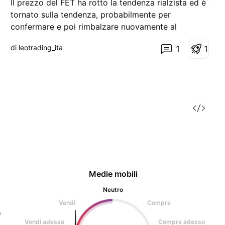
Il prezzo del FET ha rotto la tendenza rialzista ed è
t
tornato sulla tendenza, probabilmente per
confermare e poi rimbalzare nuovamente al
ribasso.
di leotrading_ita
1
1
Medie mobili
Neutro
Vendi
Compra
o
Vendi adesso
Compra adesso