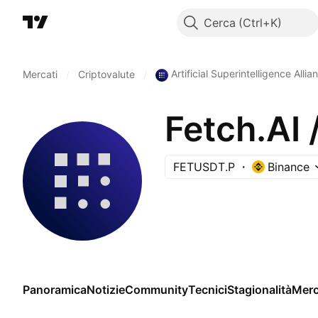
Cerca
Artificial Superintelligence Allia
Mercati
/
Criptovalute
/
Fetch.A
FETUSDT.P
Binance
Panoramica
Notizie
Community
Tecnici
Stagionalità
Merc