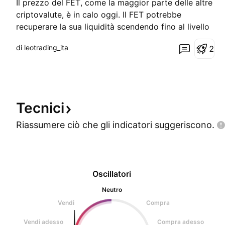
Il prezzo del FET, come la maggior parte delle altre
criptovalute, è in calo oggi. Il FET potrebbe
recuperare la sua liquidità scendendo fino al livello
del BISI nella zona di sconto del ritracciamento di
di leotrading_ita
2
FIBO, per poi iniziare la sua vera ascesa.
Tecnici
Riassumere ciò che gli indicatori
suggeriscono.
Oscillatori
Neutro
Vendi
Compra
Vendi adesso
Compra adesso