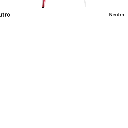
utro
Neutro