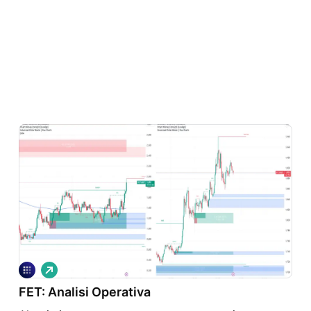
L
o
FET: Analisi Operativa
n
g