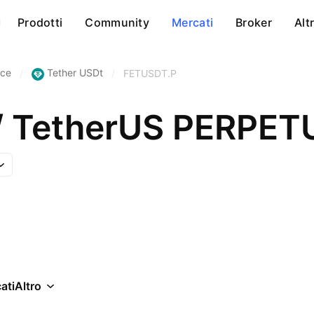
Prodotti
Community
Mercati
Broker
Alt
nce
Tether USDt
/
/
FETUSDT.P
I / TetherUS PERP
ati
Altro