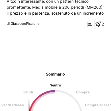
Altcoin interessante, con un pattern tecnico
promettente. Media mobile a 200 periodi (MM200):
il prezzo è in partenza, sostenuto da un incremento
dei volumi, segnale di interesse degli investitori.
di GiuseppePisciuneri
2
Ingresso LONG: il livello chiave per l’operazione è
fissato a 1,83, con un rischio calcolato del 5%.
Sommario
Neutro
Vendi
Compra
Vendi adesso
Compra adess