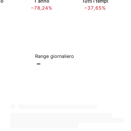
so
1 anno
Tutti i tempi
−78,24%
−37,65%
Range giornaliero
–