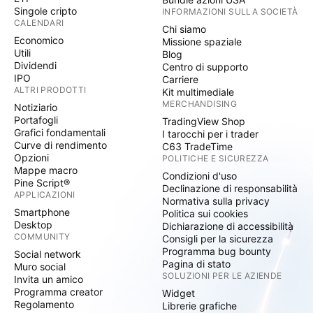
Singole cripto
INFORMAZIONI SULLA SOCIETÀ
CALENDARI
Chi siamo
Economico
Missione spaziale
Utili
Blog
Dividendi
Centro di supporto
IPO
Carriere
ALTRI PRODOTTI
Kit multimediale
MERCHANDISING
Notiziario
Portafogli
TradingView Shop
Grafici fondamentali
I tarocchi per i trader
Curve di rendimento
C63 TradeTime
Opzioni
POLITICHE E SICUREZZA
Mappe macro
Condizioni d'uso
Pine Script®
Declinazione di responsabilità
APPLICAZIONI
Normativa sulla privacy
Smartphone
Politica sui cookies
Desktop
Dichiarazione di accessibilità
COMMUNITY
Consigli per la sicurezza
Programma bug bounty
Social network
Pagina di stato
Muro social
SOLUZIONI PER LE AZIENDE
Invita un amico
Programma creator
Widget
Regolamento
Librerie grafiche