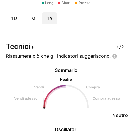
Long
Short
Prezzo
1D
1M
1Y
Tecnici
Riassumere ciò che gli indicatori
suggeriscono.
Sommario
Neutro
Vendi
Compra
Vendi adesso
Compra adesso
Neutro
Oscillatori