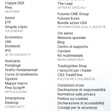
Coppie DEX
The Leap
Pine
OFFERTE SPECIALI
HEATMAP
Futures CME Group
Azioni
Futures Eurex
ETF
Bundle azioni USA
Singole cripto
INFORMAZIONI SULLA SOCIETÀ
CALENDARI
Chi siamo
Economico
Missione spaziale
Utili
Blog
Dividendi
Centro di supporto
IPO
Carriere
ALTRI PRODOTTI
Kit multimediale
MERCHANDISING
Notiziario
Portafogli
TradingView Shop
Grafici fondamentali
I tarocchi per i trader
Curve di rendimento
C63 TradeTime
Opzioni
POLITICHE E SICUREZZA
Mappe macro
Condizioni d'uso
Pine Script®
Declinazione di responsabilità
APPLICAZIONI
Normativa sulla privacy
Smartphone
Politica sui cookies
Desktop
Dichiarazione di accessibilità
COMMUNITY
Consigli per la sicurezza