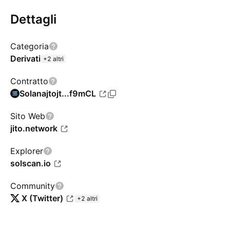
Dettagli
Categoria
Derivati
+2 altri
Contratto
Solana
jtojt...f9mCL
Sito Web
jito.network
Explorer
solscan.io
Community
X (Twitter)
+2 altri