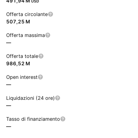
‪491,94 M‬
USD
Offerta circolante
‪507,25 M‬
Offerta massima
—
Offerta totale
‪986,52 M‬
Open interest
—
Liquidazioni (24 ore)
—
Tasso di finanziamento
—