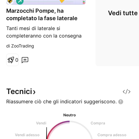
o
Marzocchi Pompe, ha
n
Vedi tutte
g
completato la fase laterale
Tanti mesi di laterale si
completeranno con la consegna
dei dati sul 2021. il test di 4.50
di ZooTrading
euro ha avviato acquisti più volte
come a dare segnale che da li
0
non si passa, merito della
operazione di Buyback? Lato
fondamentali la azienda a marzo
ci dovrà confermare il positivo
Tecnici
andamento del settore i
Riassumere ciò che gli indicatori
suggeriscono.
Neutro
Vendi
Compra
Vendi adesso
Compra adesso