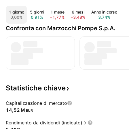
1 giorno
5 giorni
1 mese
6 mesi
Anno in corso
1
0,00%
0,91%
−1,77%
−3,48%
3,74%
−1
Confronta con Marzocchi Pompe S.p.A.
Statistiche
chiave
Capitalizzazione di mercato
‪14,52 M‬
EUR
Rendimento da dividendi (indicato)