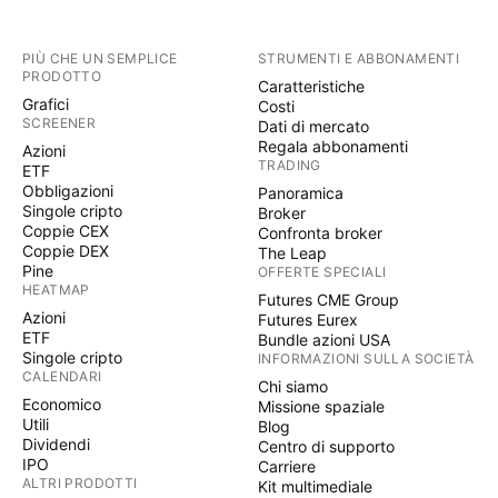
PIÙ CHE UN SEMPLICE
STRUMENTI E ABBONAMENTI
PRODOTTO
Caratteristiche
Grafici
Costi
SCREENER
Dati di mercato
Regala abbonamenti
Azioni
TRADING
ETF
Obbligazioni
Panoramica
Singole cripto
Broker
Coppie CEX
Confronta broker
Coppie DEX
The Leap
Pine
OFFERTE SPECIALI
HEATMAP
Futures CME Group
Azioni
Futures Eurex
ETF
Bundle azioni USA
Singole cripto
INFORMAZIONI SULLA SOCIETÀ
CALENDARI
Chi siamo
Economico
Missione spaziale
Utili
Blog
Dividendi
Centro di supporto
IPO
Carriere
ALTRI PRODOTTI
Kit multimediale