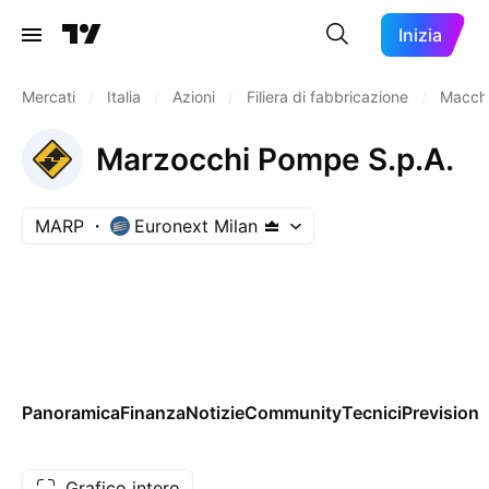
Inizia
Mercati
/
Italia
/
Azioni
/
Filiera di fabbricazione
/
Macchin
Marzocchi Pompe S.p.A.
MARP
Euronext Milan
Panoramica
Finanza
Notizie
Community
Tecnici
Previsioni
Grafico intero