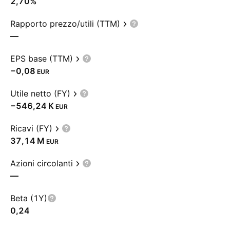
2,70%
Rapporto prezzo/utili (TTM)
—
EPS base (TTM)
−0,08
EUR
Utile netto (FY)
‪−546,24 K‬
EUR
Ricavi (FY)
‪37,14 M‬
EUR
Azioni circolanti
—
Beta (1Y)
0,24