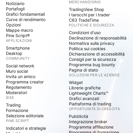
MERCHANDISING
Notiziario
Portafogli
TradingView Shop
Grafici fondamentali
I tarocchi per i trader
Curve di rendimento
C63 TradeTime
Opzioni
POLITICHE E SICUREZZA
Mappe macro
Condizioni d'uso
Pine Script®
Declinazione di responsabilità
APPLICAZIONI
Normativa sulla privacy
Smartphone
Politica sui cookies
Desktop
Dichiarazione di accessibilità
COMMUNITY
Consigli per la sicurezza
Programma bug bounty
Social network
Pagina di stato
Muro social
SOLUZIONI PER LE AZIENDE
Invita un amico
Programma creator
Widget
Regolamento
Librerie grafiche
Moderatori
Lightweight Charts™
IDEE
Grafici avanzati
Piattaforma di trading
Trading
OPPORTUNITÀ DI CRESCITA
Formazione
Selezione editoriale
Pubblicità
PINE SCRIPT
Integrazione broker
Programma affiliazione
Indicatori e strategie
Programma di formazione