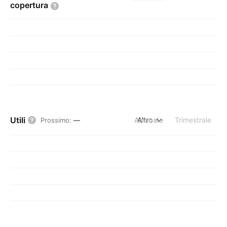
copertura
Utili
Annuale
Altro
Trimestrale
Prossimo
:
—