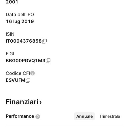
2001
Data dell'IPO
16 lug 2019
ISIN
IT0004376858
FIGI
BBG00PGVQ1M3
Codice CFI
ESVUFM
Finanziari
Performance
Annuale
Altro
Trimestrale