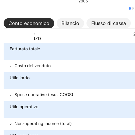
2005
F
Conto economico
Bilancio
Flusso di cassa
Metriche
Valuta: NZD
Fatturato totale
Costo del venduto
Utile lordo
Spese operative (escl. COGS)
Utile operativo
Non-operating income (total)