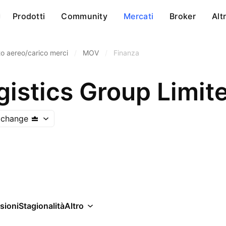
Prodotti
Community
Mercati
Broker
Alt
o aereo/carico merci
/
MOV
/
Finanza
istics Group Limit
xchange
sioni
Stagionalità
Altro