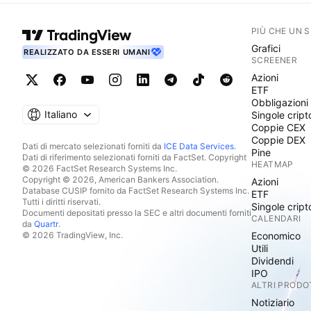
PIÙ CHE UN 
Grafici
REALIZZATO DA ESSERI UMANI
SCREENER
Azioni
ETF
Obbligazioni
Italiano
Singole cript
Coppie CEX
Coppie DEX
Dati di mercato selezionati forniti da
ICE Data Services
.
Pine
Dati di riferimento selezionati forniti da FactSet. Copyright
HEATMAP
© 2026 FactSet Research Systems Inc.
Copyright © 2026, American Bankers Association.
Azioni
Database CUSIP fornito da FactSet Research Systems Inc.
ETF
Tutti i diritti riservati.
Singole cript
Documenti depositati presso la SEC e altri documenti forniti
CALENDARI
da
Quartr
.
© 2026 TradingView, Inc.
Economico
Utili
Dividendi
IPO
ALTRI PRODO
Notiziario