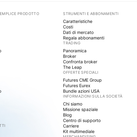
SEMPLICE PRODOTTO
STRUMENTI E ABBONAMENTI
Caratteristiche
Costi
Dati di mercato
Regala abbonamenti
TRADING
o
Panoramica
Broker
Confronta broker
The Leap
OFFERTE SPECIALI
Futures CME Group
Futures Eurex
o
Bundle azioni USA
INFORMAZIONI SULLA SOCIETÀ
Chi siamo
Missione spaziale
Blog
Centro di supporto
TTI
Carriere
Kit multimediale
MERCHANDISING