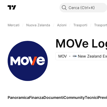
Cerca
Mercati
/
Nuova Zelanda
/
Azioni
/
Trasporti
/
Trasport
MOVe Log
MOV
New Zealand E
Panoramica
Finanza
Documenti
Community
Tecnici
Previ