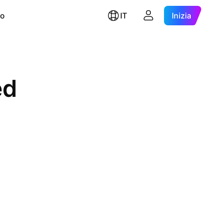
ro
IT
Inizia
ed