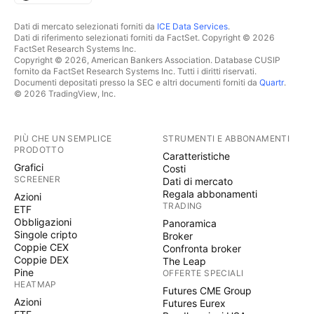
Dati di mercato selezionati forniti da
ICE Data Services
.
Dati di riferimento selezionati forniti da FactSet. Copyright © 2026
FactSet Research Systems Inc.
Copyright © 2026, American Bankers Association. Database CUSIP
fornito da FactSet Research Systems Inc. Tutti i diritti riservati.
Documenti depositati presso la SEC e altri documenti forniti da
Quartr
.
© 2026 TradingView, Inc.
PIÙ CHE UN SEMPLICE
STRUMENTI E ABBONAMENTI
PRODOTTO
Caratteristiche
Grafici
Costi
SCREENER
Dati di mercato
Regala abbonamenti
Azioni
TRADING
ETF
Obbligazioni
Panoramica
Singole cripto
Broker
Coppie CEX
Confronta broker
Coppie DEX
The Leap
Pine
OFFERTE SPECIALI
HEATMAP
Futures CME Group
Azioni
Futures Eurex