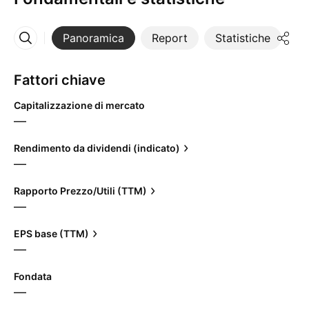
Panoramica
Report
Statistiche
Di
Altro
Fattori chiave
Capitalizzazione di mercato
—
Rendimento da dividendi (indicato)
—
Rapporto Prezzo/Utili (TTM)
—
EPS base (TTM)
—
Fondata
—