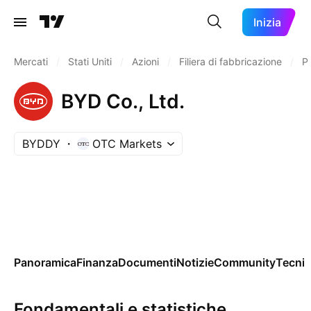
Inizia
Mercati
/
Stati Uniti
/
Azioni
/
Filiera di fabbricazione
/
Pr
BYD Co., Ltd.
BYDDY
OTC Markets
Panoramica
Finanza
Documenti
Notizie
Community
Tecnic
Fondamentali e statistiche