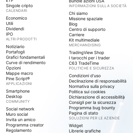
ETF
Bundle azioni USA
Singole cripto
INFORMAZIONI SULLA SOCIETÀ
CALENDARI
Chi siamo
Economico
Missione spaziale
Utili
Blog
Dividendi
Centro di supporto
IPO
Carriere
ALTRI PRODOTTI
Kit multimediale
MERCHANDISING
Notiziario
Portafogli
TradingView Shop
Grafici fondamentali
I tarocchi per i trader
Curve di rendimento
C63 TradeTime
Opzioni
POLITICHE E SICUREZZA
Mappe macro
Condizioni d'uso
Pine Script®
Declinazione di responsabilità
APPLICAZIONI
Normativa sulla privacy
Smartphone
Politica sui cookies
Desktop
Dichiarazione di accessibilità
COMMUNITY
Consigli per la sicurezza
Programma bug bounty
Social network
Pagina di stato
Muro social
SOLUZIONI PER LE AZIENDE
Invita un amico
Programma creator
Widget
Regolamento
Librerie grafiche