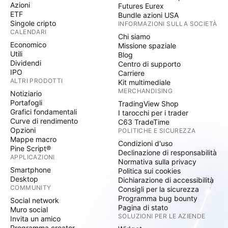
Azioni
Futures Eurex
ETF
Bundle azioni USA
Singole cripto
INFORMAZIONI SULLA SOCIETÀ
CALENDARI
Chi siamo
Economico
Missione spaziale
Utili
Blog
Dividendi
Centro di supporto
IPO
Carriere
ALTRI PRODOTTI
Kit multimediale
MERCHANDISING
Notiziario
Portafogli
TradingView Shop
Grafici fondamentali
I tarocchi per i trader
Curve di rendimento
C63 TradeTime
Opzioni
POLITICHE E SICUREZZA
Mappe macro
Condizioni d'uso
Pine Script®
Declinazione di responsabilità
APPLICAZIONI
Normativa sulla privacy
Smartphone
Politica sui cookies
Desktop
Dichiarazione di accessibilità
COMMUNITY
Consigli per la sicurezza
Programma bug bounty
Social network
Pagina di stato
Muro social
SOLUZIONI PER LE AZIENDE
Invita un amico
Programma creator