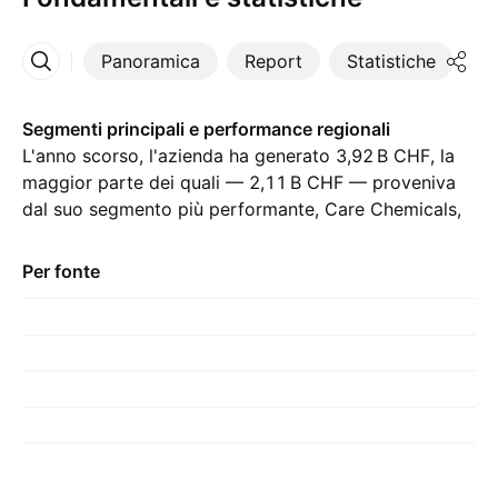
Panoramica
Report
Statistiche
Di
Altro
Segmenti principali e performance regionali
L'anno scorso, l'azienda ha generato ‪3,92 B‬ CHF, la
maggior parte dei quali — ‪2,11 B‬ CHF — proveniva
dal suo segmento più performante, Care Chemicals,
rispetto a ‪2,24 B‬ CHF dell'anno precedente. Il
contributo maggiore è venuto da Europa, che lo
Per fonte
scorso anno ha registrato ‪679,00 M‬ CHF, con
‪714,00 M‬ CHF l'anno precedente.