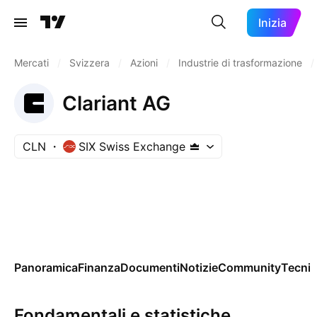
Inizia
Mercati
/
Svizzera
/
Azioni
/
Industrie di trasformazione
/
Clariant AG
CLN
SIX Swiss Exchange
Panoramica
Finanza
Documenti
Notizie
Community
Tecnic
Fondamentali e statistiche