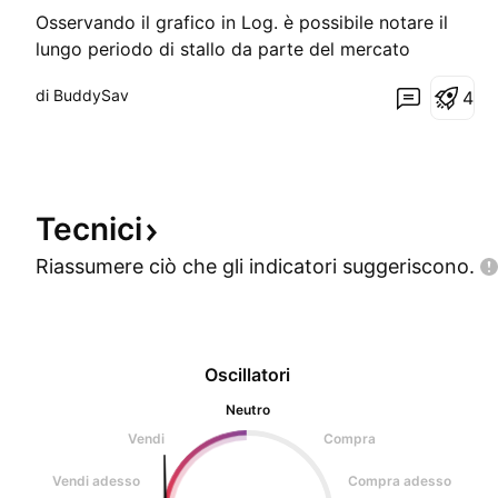
Osservando il grafico in Log. è possibile notare il
lungo periodo di stallo da parte del mercato
azionario cinese. Questo ovviamente molto legato
di BuddySav
4
con i problemi interni, crisi demografica, Crisi Real
Estate e partita #Taiwan ancora aperta. Da anni
sono #FLAT sulla Cina per chi mi segue negli spazi
Tecnici
Riassumere ciò che gli indicatori
suggeriscono.
Oscillatori
Neutro
Vendi
Compra
Vendi adesso
Compra adesso