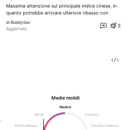
Massima attenzione sul principale indice cinese, in
quanto potrebbe arrivare ulteriore ribasso con
possibile target verso 2500 pt, circa. Il governo
di BuddySav
3
cinese sta facendo di tutto per reggere il tutto ma
Aggiornato
potrebbe implodere tutto da momento all'altro. Ci
sono parecchi problemi finanziari che potrebbero
Medie mobili
Neutro
Vendi
Compra
o
Vendi adesso
Compra adesso