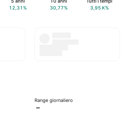
5 anni
10 anni
Tutti i tempi
12,31%
30,77%
‪3,95 K‬%
Range giornaliero
–