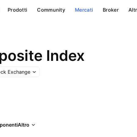
Prodotti
Community
Mercati
Broker
Alt
osite Index
ock Exchange
ponenti
Altro