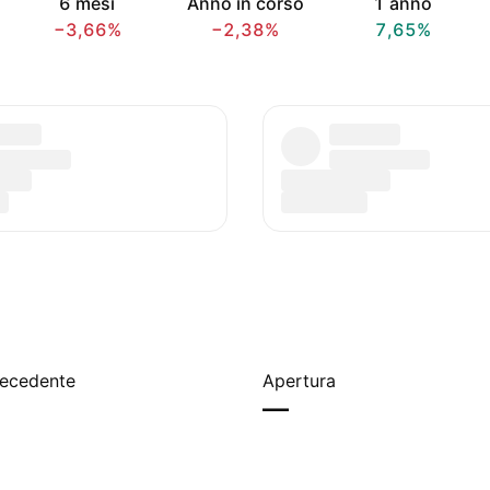
6 mesi
Anno in corso
1 anno
−3,66%
−2,38%
7,65%
recedente
Apertura
—