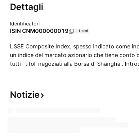
Dettagli
Identificatori
ISIN
CNM000000019
+1 altri
L'SSE Composite Index, spesso indicato come ind
un indice del mercato azionario che tiene conto 
tutti i titoli negoziati alla Borsa di Shanghai. Intr
volta nel 1991, è diventato ben presto uno degli in
del mercato azionario cinese. È un indice pondera
capitalizzazione che rappresenta i 20 anni di stor
Notizie
mercato dei capitali cinese. L'indice SSE ha sott
Index
e
SSE 180 Index
che seguono il numero co
società di punta della Borsa di Shanghai.