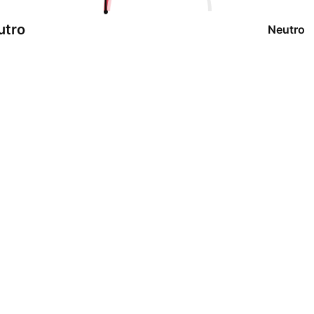
utro
Neutro