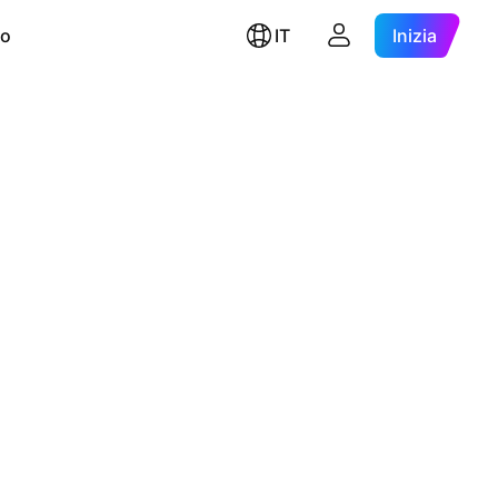
ro
IT
Inizia