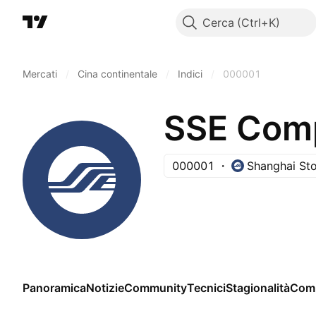
Cerca
Mercati
/
Cina continentale
/
Indici
/
000001
SSE Comp
000001
Shanghai St
Panoramica
Notizie
Community
Tecnici
Stagionalità
Com