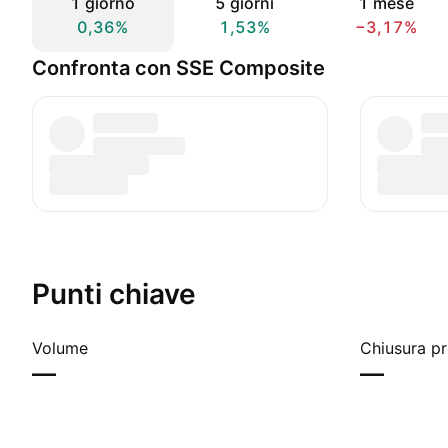
1 giorno
5 giorni
1 mese
0,36%
1,53%
−3,17%
Confronta con SSE Composite
Punti chiave
Volume
Chiusura p
—
—