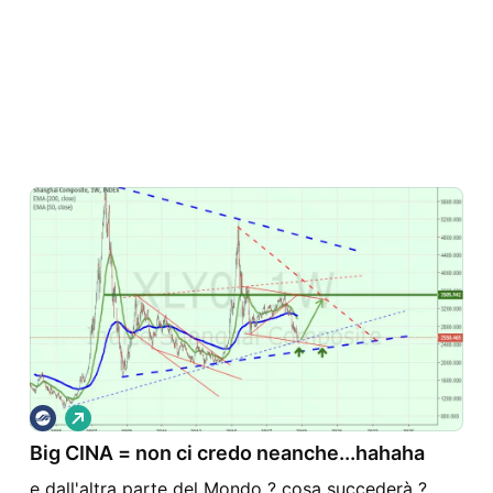
L
o
Big CINA = non ci credo neanche...hahaha
n
g
e dall'altra parte del Mondo ? cosa succederà ?