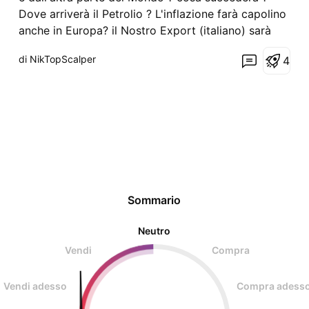
Dove arriverà il Petrolio ? L'inflazione farà capolino
anche in Europa? il Nostro Export (italiano) sarà
importante ? La Cina è Pronta per una foorte
di NikTopScalper
4
Recessione ? p.s. ricordo che il PIL cinese viaggia
oggi ad un Misero 6% ...contro un PIL medio dece
Sommario
Neutro
Vendi
Compra
Vendi adesso
Compra adess