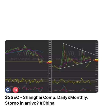
S
h
$SSEC - Shanghai Comp. Daily&Monthly.
o
r
Storno in arrivo? #China
t