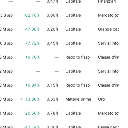
—
—
0,47%
Capitale
Finanziari
3 B
+62,78%
0,60%
Capitale
Mercato totale
USD
8 M
+47,08%
0,20%
Capitale
Grande capitali
USD
6 B
+77,72%
0,45%
Capitale
Servizi informati
USD
8 M
+9,70%
—
Reddito fisso
Classe d'invest
USD
2 M
—
—
Capitale
Servizi informati
USD
8 M
+9,84%
0,15%
Reddito fisso
Classe d'invest
USD
8 M
+113,80%
0,33%
Materie prime
Oro
USD
1 M
+20,50%
0,78%
Capitale
Mercato totale
USD
9 M
+43,14%
0,50%
Capitale
Bassa capitaliz
USD