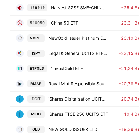
Harvest SZSE SME-CHINEXT 300 Transactional Open-End Index Fund
−25,4 B
159919
China 50 ETF
−23,31 B
510050
NewGold Issuer Platinum ETF
−23,19 B
NGPLT
Legal & General UCITS ETF PLC - Cyber Security UCITS ETF
−23,15 B
ISPY
1nvestGold ETF
−21,24 B
ETFGLD
Royal Mint Responsibly Sourced Physical Gold ETC
−20,78 B
RMAP
iShares Digitalisation UCITS ETF
−20,74 B
DGIT
iShares FTSE 250 UCITS ETF
−19,4 B
MIDD
NEW GOLD ISSUER LTD.
−19,39 B
GLD