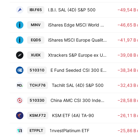
I.B.I. SAL (4D) S&P 500
−49,54 B
IBI.F65
iShares Edge MSCI World Minimum Volatility UCITS ETF USD
−46,65 B
MINV
iShares MSCI Europe Quality Dividend ESG UCITS ETF
−41,97 B
EQDS
Xtrackers S&P Europe ex UK UCITS ETF
−39,08 B
XUEK
E Fund Seeded CSI 300 ETF
−38,34 B
510310
Tachlit SAL (4D) S&P 500
−32,43 B
TCH.F76
China AMC CSI 300 Index ETF (CN)
−28,58 B
510330
KSM ETF (4A) TA-90
−26,11 B
KSM.F72
1nvestPlatinum ETF
−25,86 B
ETFPLT