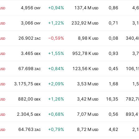
4,956
+0,94%
137,4 M
0,86
4,6
USD
CNY
USD
3,066
+1,22%
232,92 M
0,71
3,1
USD
CNY
USD
26.902
−0,59%
8,98 K
0,08
340,4
USD
ZAC
USD
3.465
+1,55%
952,78 K
0,93
3,7
USD
GBX
USD
67.698
+0,84%
123,56 K
0,45
106,1
USD
ZAC
USD
3.175,75
+2,09%
3,53 M
1,68
1,5
USD
GBX
USD
882,00
+1,26%
3,42 M
16,35
782,7
USD
GBX
USD
2.304,5
+0,68%
7,07 M
0,56
893,4
USD
GBX
USD
64.763
+0,79%
8,72 M
4,62
2,1
USD
ZAC
USD