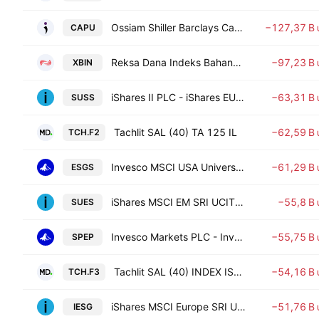
Ossiam Shiller Barclays Cape US Sector Value UCITS ETF 1C USD
−127,37 B
CAPU
Reksa Dana Indeks Bahana ETF Bisnis-27
−97,23 B
XBIN
iShares II PLC - iShares EUR Corp Bond 0-3Yr ESG SRI UCITS ETF Shs EUR
−63,31 B
SUSS
Tachlit SAL (40) TA 125 IL
−62,59 B
TCH.F2
Invesco MSCI USA Universal Screened UCITS ETF Accum USD
−61,29 B
ESGS
iShares MSCI EM SRI UCITS ETF
−55,8 B
SUES
Invesco Markets PLC - Invesco S&P 500 Scored & Screened UCITS ETF
−55,75 B
SPEP
Tachlit SAL (40) INDEX ISRAEL BANKS IL
−54,16 B
TCH.F3
iShares MSCI Europe SRI UCITS ETF
−51,76 B
IESG