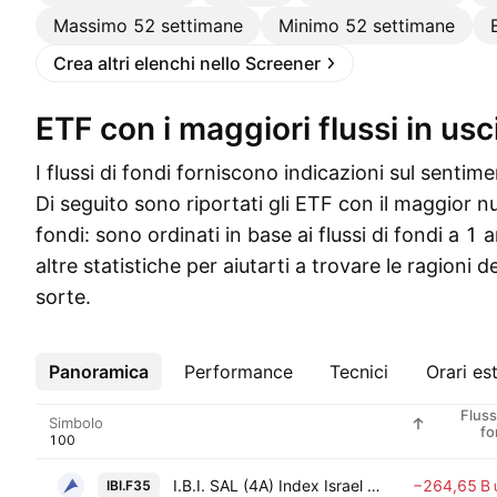
Massimo 52 settimane
Minimo 52 settimane
Crea altri elenchi nello Screener
ETF con i maggiori flussi in usc
I flussi di fondi forniscono indicazioni sul sentimen
Di seguito sono riportati gli ETF con il maggior num
fondi: sono ordinati in base ai flussi di fondi a 1 
altre statistiche per aiutarti a trovare le ragioni de
sorte.
Panoramica
Altro
Performance
Tecnici
Orari est
Fluss
Simbolo
fo
I.B.I. SAL (4A) Index Israel Banks IL
−264,65 B
IBI.F35