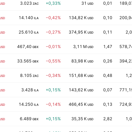
3.023
+0,33%
31
0,01
189,0
USD
ZAC
USD
14.140
−0,42%
134,82 K
0,10
200,9
USD
ILA
USD
25.610
−0,27%
374,95 K
0,11
2,0
USD
ILA
USD
467,40
−0,01%
3,11 M
1,47
578,7
USD
GBX
USD
33.565
−0,55%
83,98 K
0,26
394,2
USD
GBX
USD
8.105
−0,34%
151,68 K
0,48
1,2
USD
ZAC
USD
3.428
+0,15%
143,62 K
0,07
771,1
USD
ILA
USD
14.250
−0,14%
466,45 K
0,13
724,9
USD
ILA
USD
6.489
+0,15%
35,35 K
2,82
1,0
USD
GBX
USD