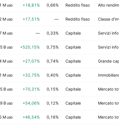
1 M
+18,81%
0,66%
Reddito fisso
Alto rendimento
USD
2 M
+17,51%
—
Reddito fisso
Classe d'invest
USD
7 M
—
0,33%
Capitale
Servizi informati
USD
5 B
+520,15%
0,75%
Capitale
Servizi informati
USD
4 M
+27,07%
0,74%
Capitale
Grande capitali
USD
1 M
+32,75%
0,40%
Capitale
Immobiliare
USD
5 B
+70,31%
0,15%
Capitale
Mercato totale
USD
9 B
+54,06%
0,12%
Capitale
Mercato totale
USD
5 M
+46,54%
0,16%
Capitale
Mercato totale
USD