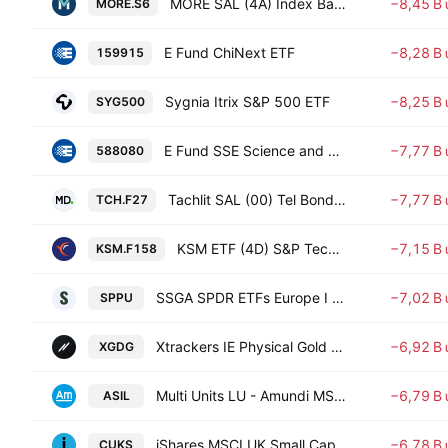
MORE SAL (4A) Index Banks EW IL
−8,45 B
MORE.S6
E Fund ChiNext ETF
−8,28 B
159915
Sygnia Itrix S&P 500 ETF
−8,25 B
SYG500
E Fund SSE Science and Technology Innovation Board 50 Exchange Traded Fund
−7,77 B
588080
Tachlit SAL (00) Tel Bond 60 CPI-Linked IL
−7,77 B
TCH.F27
KSM ETF (4D) S&P Technology Units
−7,15 B
KSM.F158
SSGA SPDR ETFs Europe I plc - State Street SPDR Bloomberg U.S. Corporate Scored UCITS ETF
−7,02 B
SPPU
Xtrackers IE Physical Gold GBP Hedged ETC Underlying Tracker 2020-23.05.80 (Exp.08.04.80) on Gold Secured
−6,92 B
XGDG
Multi Units LU - Amundi MSCI China ESG Leaders Extra -Acc- Capitalisation
−6,79 B
ASIL
iShares MSCI UK Small Cap UCITS ETF
−6,78 B
CUKS