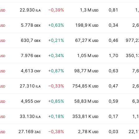
22.930
−0,39%
1,3 M
0,81
1
USD
ILA
USD
5.778
+0,63%
198,9 K
0,34
2,6
USD
GBX
USD
630,7
+0,21%
67,27 K
0,46
977,2
USD
GBX
USD
7.976
+0,34%
1,05 M
1,70
350,1
USD
GBX
USD
4,613
+0,87%
98,77 M
0,63
7,6
USD
CNY
USD
27.310
−0,33%
754,85 K
0,47
2,6
USD
ILA
USD
4,955
+0,85%
58,83 M
0,59
6,3
USD
CNY
USD
33.130
+0,18%
353,81 K
0,17
1,1
USD
ILA
USD
27.169
−0,38%
2,78 K
0,03
22,1
USD
ZAC
USD