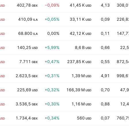
402,78
−0,09%
41,45 K
4,13
308,0
USD
GBX
USD
410,09
+0,05%
33,11 K
0,09
226,8
USD
ILA
USD
68.800
0,00%
42,12 K
0,11
147,7
USD
ILA
USD
140,25
+5,99%
8,6 B
0,66
22,5
USD
USD
USD
7.711
+0,47%
237,85 K
0,55
872,5
USD
GBX
USD
2.623,5
+0,31%
1,39 M
4,91
998,6
USD
GBX
USD
225,69
+0,32%
166,39 M
0,70
47,9
USD
USD
USD
3.536,5
+0,30%
1,16 M
0,88
12,4
USD
GBX
USD
1.734,4
+0,34%
560
0,07
760,7
USD
GBX
USD