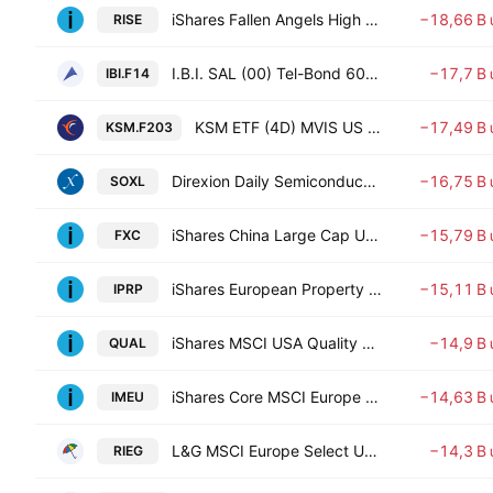
iShares Fallen Angels High Yield Corp Bond UCITS ETF
−18,66 B
RISE
I.B.I. SAL (00) Tel-Bond 60 CPI - LINKED IL
−17,7 B
IBI.F14
KSM ETF (4D) MVIS US Listed Semiconductor 25
−17,49 B
KSM.F203
Direxion Daily Semiconductor Bull 3X ETF
−16,75 B
SOXL
iShares China Large Cap UCITS ETF USD
−15,79 B
FXC
iShares European Property Yield UCITS ETF
−15,11 B
IPRP
iShares MSCI USA Quality Factor ETF
−14,9 B
QUAL
iShares Core MSCI Europe UCITS ETF
−14,63 B
IMEU
L&G MSCI Europe Select UCITS ETF Accum Shs EUR
−14,3 B
RIEG