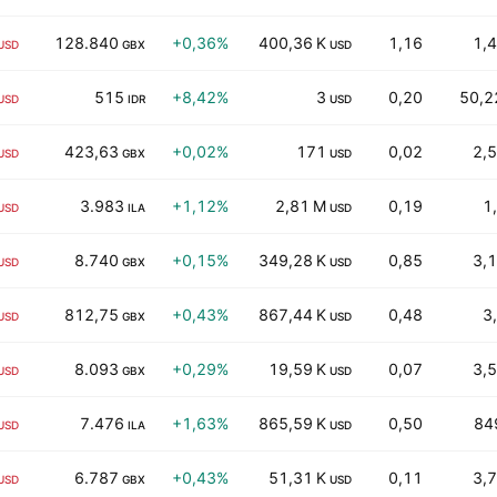
128.840
+0,36%
400,36 K
1,16
1,4
USD
GBX
USD
515
+8,42%
3
0,20
50,2
USD
IDR
USD
423,63
+0,02%
171
0,02
2,5
USD
GBX
USD
3.983
+1,12%
2,81 M
0,19
1
USD
ILA
USD
8.740
+0,15%
349,28 K
0,85
3,1
USD
GBX
USD
812,75
+0,43%
867,44 K
0,48
3
USD
GBX
USD
8.093
+0,29%
19,59 K
0,07
3,5
USD
GBX
USD
7.476
+1,63%
865,59 K
0,50
84
USD
ILA
USD
6.787
+0,43%
51,31 K
0,11
3,7
USD
GBX
USD