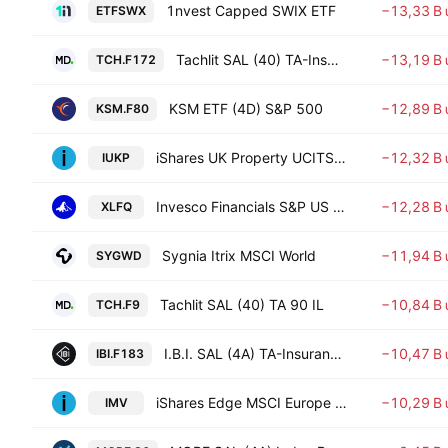
1nvest Capped SWIX ETF
−13,33 B
ETFSWX
Tachlit SAL (40) TA-Insurance Units
−13,19 B
TCH.F172
KSM ETF (4D) S&P 500
−12,89 B
KSM.F80
iShares UK Property UCITS ETF
−12,32 B
IUKP
Invesco Financials S&P US Select Sector UCITS ETF
−12,28 B
XLFQ
Sygnia Itrix MSCI World
−11,94 B
SYGWD
Tachlit SAL (40) TA 90 IL
−10,84 B
TCH.F9
I.B.I. SAL (4A) TA-Insurance IL Units
−10,47 B
IBI.F183
iShares Edge MSCI Europe Minimum Volatility UCITS ETF
−10,29 B
IMV