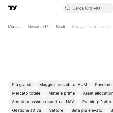
Cerca
Mercati
/
Mercato ETF
/
Fondi
/
Maggiori flussi in uscita
Più grandi
Maggior crescita di AUM
Rendiment
Mercato totale
Materie prime
Asset allocatio
Sconto massimo rispetto al NAV
Premio più alto 
Gestione attiva
Settore
Beta più elevato
B