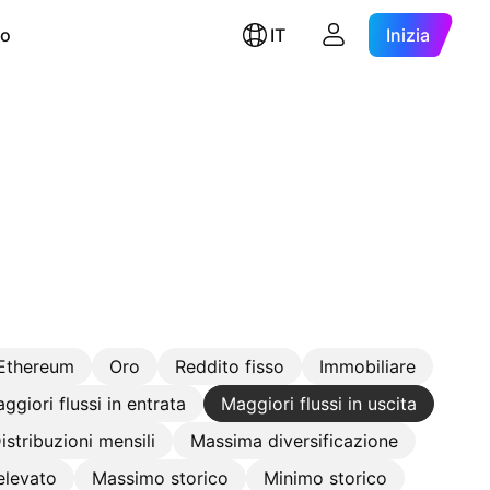
ro
IT
Inizia
Ethereum
Oro
Reddito fisso
Immobiliare
aggiori flussi in entrata
Maggiori flussi in uscita
istribuzioni mensili
Massima diversificazione
elevato
Massimo storico
Minimo storico