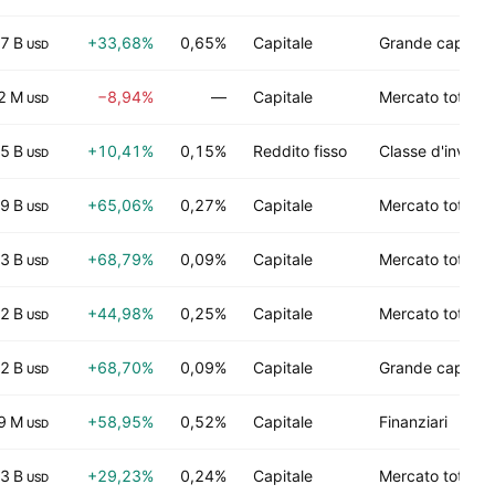
7 B
+33,68%
0,65%
Capitale
Grande capitali
USD
2 M
−8,94%
—
Capitale
Mercato totale
USD
5 B
+10,41%
0,15%
Reddito fisso
Classe d'invest
USD
,9 B
+65,06%
0,27%
Capitale
Mercato totale
USD
3 B
+68,79%
0,09%
Capitale
Mercato totale
USD
,2 B
+44,98%
0,25%
Capitale
Mercato totale
USD
2 B
+68,70%
0,09%
Capitale
Grande capitali
USD
9 M
+58,95%
0,52%
Capitale
Finanziari
USD
3 B
+29,23%
0,24%
Capitale
Mercato totale
USD