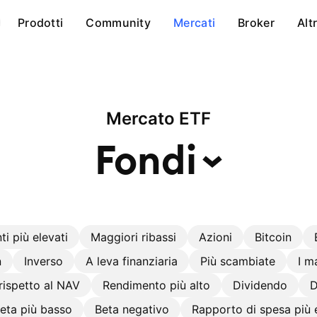
Prodotti
Community
Mercati
Broker
Alt
Mercato ETF
Fondi
i più elevati
Maggiori ribassi
Azioni
Bitcoin
n
Inverso
A leva finanziaria
Più scambiate
I m
rispetto al NAV
Rendimento più alto
Dividendo
D
eta più basso
Beta negativo
Rapporto di spesa più 