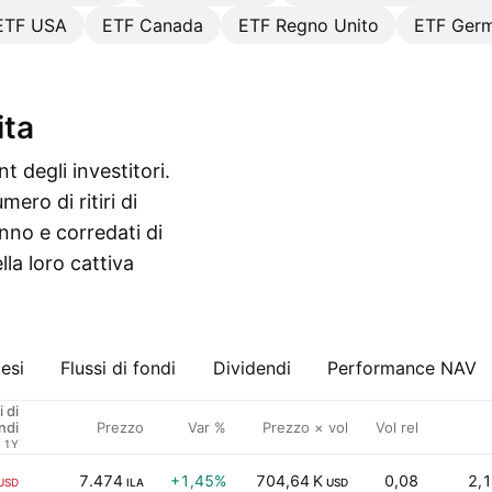
ETF USA
ETF Canada
ETF Regno Unito
ETF Germ
ita
t degli investitori.
ero di ritiri di
anno e corredati di
lla loro cattiva
esi
Flussi di fondi
Dividendi
Performance NAV
i di
Prezzo
Var %
Prezzo × vol
Vol rel
ndi
1Y
7.474
+1,45%
704,64 K
0,08
2,1
USD
ILA
USD