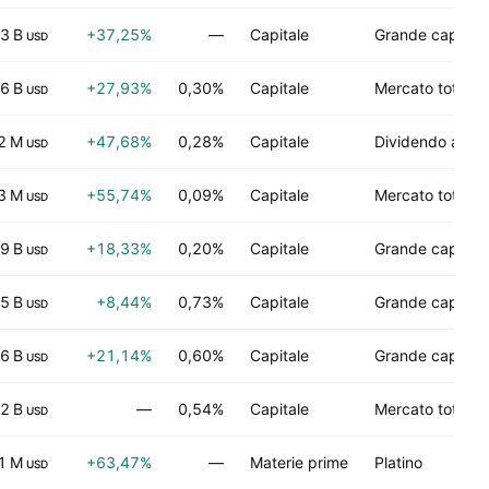
,3 B
+37,25%
—
Capitale
Grande capitali
USD
6 B
+27,93%
0,30%
Capitale
Mercato totale
USD
2 M
+47,68%
0,28%
Capitale
Dividendo ad al
USD
3 M
+55,74%
0,09%
Capitale
Mercato totale
USD
9 B
+18,33%
0,20%
Capitale
Grande capitali
USD
5 B
+8,44%
0,73%
Capitale
Grande capitali
USD
6 B
+21,14%
0,60%
Capitale
Grande capitali
USD
2 B
—
0,54%
Capitale
Mercato totale
USD
1 M
+63,47%
—
Materie prime
Platino
USD