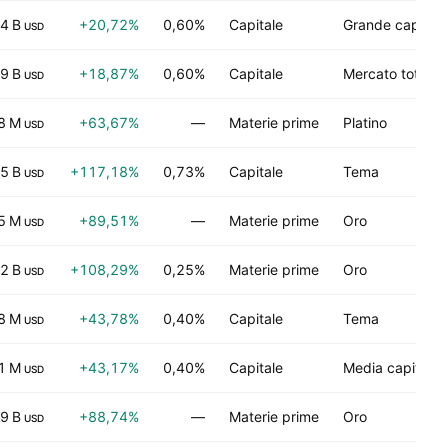
4 B
+20,72%
0,60%
Capitale
Grande capitali
USD
9 B
+18,87%
0,60%
Capitale
Mercato totale
USD
8 M
+63,67%
—
Materie prime
Platino
USD
5 B
+117,18%
0,73%
Capitale
Tema
USD
5 M
+89,51%
—
Materie prime
Oro
USD
2 B
+108,29%
0,25%
Materie prime
Oro
USD
8 M
+43,78%
0,40%
Capitale
Tema
USD
1 M
+43,17%
0,40%
Capitale
Media capitaliz
USD
9 B
+88,74%
—
Materie prime
Oro
USD