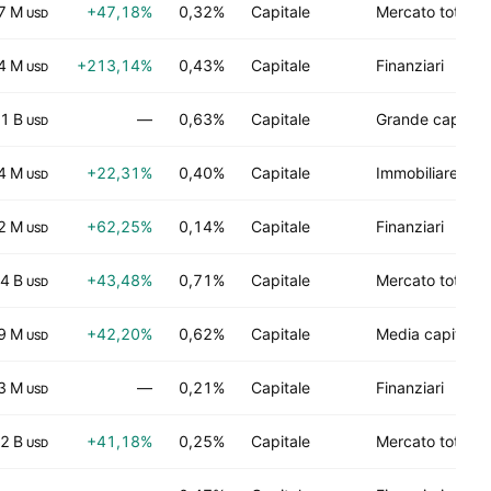
7 M
+47,18%
0,32%
Capitale
Mercato totale
USD
4 M
+213,14%
0,43%
Capitale
Finanziari
USD
1 B
—
0,63%
Capitale
Grande capitali
USD
4 M
+22,31%
0,40%
Capitale
Immobiliare
USD
2 M
+62,25%
0,14%
Capitale
Finanziari
USD
4 B
+43,48%
0,71%
Capitale
Mercato totale
USD
9 M
+42,20%
0,62%
Capitale
Media capitaliz
USD
3 M
—
0,21%
Capitale
Finanziari
USD
2 B
+41,18%
0,25%
Capitale
Mercato totale
USD