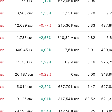
11.760
+1,12%
652,66 K
2,05
USD
ILA
USD
3,586
+1,30%
1,13 B
0,70
9,2
USD
CNY
USD
12.629
−0,77%
215,36 K
0,33
427,8
USD
ZAC
USD
1,783
+2,53%
310,39 M
0,82
5,6
USD
CNY
USD
409,45
+0,03%
7,6 K
0,01
430,9
USD
ILA
USD
11.780
+1,29%
1,9 M
3,16
275,7
USD
ILA
USD
26,187
−0,22%
0
0,00
348,9
USD
EUR
USD
5.014
+2,20%
637,79 K
1,47
527,8
USD
GBX
USD
9.125
+0,91%
317,54 K
89,52
521,3
USD
GBX
USD
29.195
+0,34%
142,56 K
0,25
136,8
USD
GBX
USD