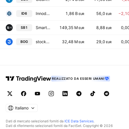
Innodata Inc.
1,86 B
56,0
−2,1
ID6
EUR
EUR
Smartbroker Holding AG
149,35 M
8,88
0,0
SB1
EUR
EUR
stock3 AG
32,48 M
29,0
0,0
BOG
EUR
EUR
REALIZZATO DA ESSERI UMANI
Italiano
Dati di mercato selezionati forniti da
ICE Data Services
.
Dati di riferimento selezionati forniti da FactSet. Copyright © 2026