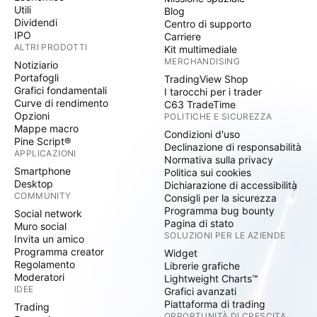
Utili
Blog
Dividendi
Centro di supporto
IPO
Carriere
ALTRI PRODOTTI
Kit multimediale
MERCHANDISING
Notiziario
Portafogli
TradingView Shop
Grafici fondamentali
I tarocchi per i trader
Curve di rendimento
C63 TradeTime
Opzioni
POLITICHE E SICUREZZA
Mappe macro
Condizioni d'uso
Pine Script®
Declinazione di responsabilità
APPLICAZIONI
Normativa sulla privacy
Smartphone
Politica sui cookies
Desktop
Dichiarazione di accessibilità
COMMUNITY
Consigli per la sicurezza
Programma bug bounty
Social network
Pagina di stato
Muro social
SOLUZIONI PER LE AZIENDE
Invita un amico
Programma creator
Widget
Regolamento
Librerie grafiche
Moderatori
Lightweight Charts™
IDEE
Grafici avanzati
Piattaforma di trading
Trading
OPPORTUNITÀ DI CRESCITA