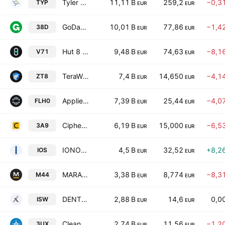
Tyler Technologies, Inc.
11,11 B
259,2
−0,3
TYP
EUR
EUR
GoDaddy, Inc. Class A
10,01 B
77,86
−1,4
38D
EUR
EUR
Hut 8 Corp.
9,48 B
74,63
−8,1
V71
EUR
EUR
TeraWulf Inc.
7,4 B
14,650
−4,1
ZT8
EUR
EUR
Applied Digital Corporation
7,39 B
25,44
−4,0
FLH0
EUR
EUR
Cipher Digital Inc.
6,19 B
15,000
−6,5
3A9
EUR
EUR
IONOS Group SE
4,5 B
32,52
+8,2
IOS
EUR
EUR
MARA Holdings, Inc.
3,38 B
8,774
−8,3
M44
EUR
EUR
DENTSU SOKEN INC.
2,88 B
14,6
0,0
ISW
EUR
EUR
Cleanspark, Inc.
2,74 B
11,56
−1,2
3UX
EUR
EUR