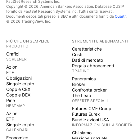
FactSet Research Systems Inc.
Copyright © 2026, American Bankers Association. Database CUSIP
fornito da FactSet Research Systems Inc. Tutti i diritti riservati.
Documenti depositati presso la SEC e altri documenti forniti da
Quartr
.
© 2026 TradingView, Inc.
PIÙ CHE UN SEMPLICE
STRUMENTI E ABBONAMENTI
PRODOTTO
Caratteristiche
Grafici
Costi
SCREENER
Dati di mercato
Regala abbonamenti
Azioni
TRADING
ETF
Obbligazioni
Panoramica
Singole cripto
Broker
Coppie CEX
Confronta broker
Coppie DEX
The Leap
Pine
OFFERTE SPECIALI
HEATMAP
Futures CME Group
Azioni
Futures Eurex
ETF
Bundle azioni USA
Singole cripto
INFORMAZIONI SULLA SOCIETÀ
CALENDARI
Chi siamo
Economico
Missione spaziale