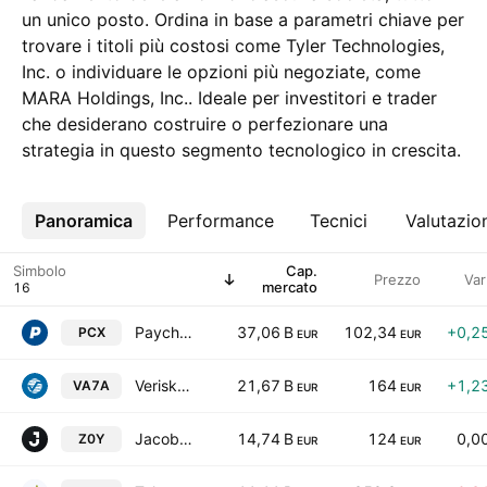
un unico posto. Ordina in base a parametri chiave per
trovare i titoli più costosi come Tyler Technologies,
Inc. o individuare le opzioni più negoziate, come
MARA Holdings, Inc.. Ideale per investitori e trader
che desiderano costruire o perfezionare una
strategia in questo segmento tecnologico in crescita.
Panoramica
Altro
Performance
Tecnici
Valutazio
Simbolo
Cap.
Prezzo
Var
mercato
Paychex, Inc.
37,06 B
102,34
+0,2
PCX
EUR
EUR
Verisk Analytics, Inc.
21,67 B
164
+1,2
VA7A
EUR
EUR
Jacobs Solutions Inc.
14,74 B
124
0,0
Z0Y
EUR
EUR