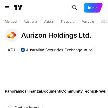
Inizia
Mercati
/
Australia
/
Azioni
/
Trasporti
/
Ferrovie
/
AZJ
Aurizon Holdings Ltd.
AZJ
Australian Securities Exchange
Panoramica
Finanza
Documenti
Community
Tecnici
Previs
Grafico intero