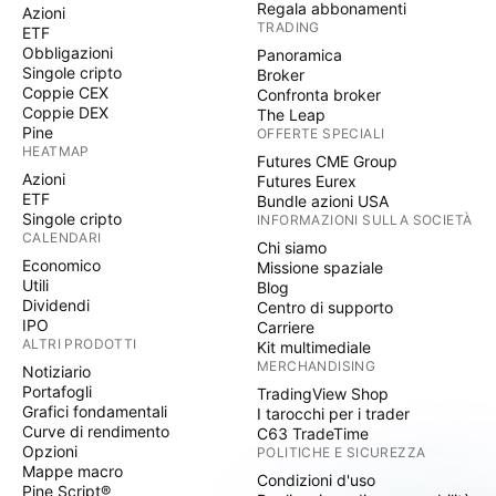
Regala abbonamenti
Azioni
TRADING
ETF
Obbligazioni
Panoramica
Singole cripto
Broker
Coppie CEX
Confronta broker
Coppie DEX
The Leap
Pine
OFFERTE SPECIALI
HEATMAP
Futures CME Group
Azioni
Futures Eurex
ETF
Bundle azioni USA
Singole cripto
INFORMAZIONI SULLA SOCIETÀ
CALENDARI
Chi siamo
Economico
Missione spaziale
Utili
Blog
Dividendi
Centro di supporto
IPO
Carriere
ALTRI PRODOTTI
Kit multimediale
MERCHANDISING
Notiziario
Portafogli
TradingView Shop
Grafici fondamentali
I tarocchi per i trader
Curve di rendimento
C63 TradeTime
Opzioni
POLITICHE E SICUREZZA
Mappe macro
Condizioni d'uso
Pine Script®