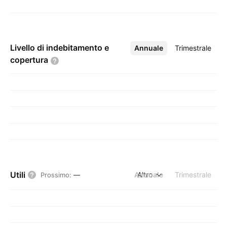
Livello di indebitamento e
Annuale
Altro
Trimestrale
copertura
Utili
Annuale
Altro
Trimestrale
Prossimo
:
—