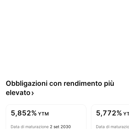
Obbligazioni con rendimento più
elevato
5,852%
5,772%
YTM
Y
Data di maturazione
2 set 2030
Data di maturazi