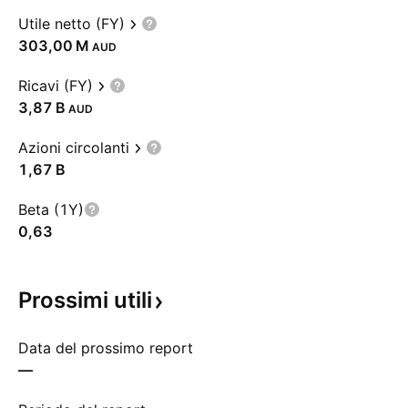
Utile netto (FY)
‪303,00 M‬
AUD
Ricavi (FY)
‪3,87 B‬
AUD
Azioni circolanti
‪1,67 B‬
Beta (1Y)
0,63
Prossimi
utili
Data del prossimo report
—