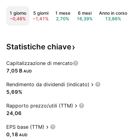
1 giorno
5 giorni
1 mese
6 mesi
Anno in corso
1 
−0,48%
−1,41%
2,70%
16,39%
13,86%
33
Statistiche
chiave
Capitalizzazione di mercato
‪7,05 B‬
AUD
Rendimento da dividendi (indicato)
5,69%
Rapporto prezzo/utili (TTM)
24,06
EPS base (TTM)
0,18
AUD