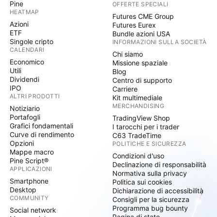
Pine
OFFERTE SPECIALI
HEATMAP
Futures CME Group
Azioni
Futures Eurex
ETF
Bundle azioni USA
Singole cripto
INFORMAZIONI SULLA SOCIETÀ
CALENDARI
Chi siamo
Economico
Missione spaziale
Utili
Blog
Dividendi
Centro di supporto
IPO
Carriere
ALTRI PRODOTTI
Kit multimediale
MERCHANDISING
Notiziario
Portafogli
TradingView Shop
Grafici fondamentali
I tarocchi per i trader
Curve di rendimento
C63 TradeTime
Opzioni
POLITICHE E SICUREZZA
Mappe macro
Condizioni d'uso
Pine Script®
Declinazione di responsabilità
APPLICAZIONI
Normativa sulla privacy
Smartphone
Politica sui cookies
Desktop
Dichiarazione di accessibilità
COMMUNITY
Consigli per la sicurezza
Programma bug bounty
Social network
Pagina di stato