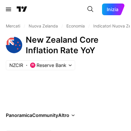
Inizia
Mercati
/
Nuova Zelanda
/
Economia
/
Indicatori Nuova Z
New Zealand Core
Inflation Rate YoY
NZCIR
Reserve Bank
Panoramica
Community
Altro