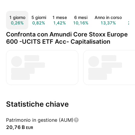
1 giorno
5 giorni
1 mese
6 mesi
Anno in corso
1 
0,26%
0,82%
1,42%
10,16%
13,37%
24
Confronta con Amundi Core Stoxx Europe
600 -UCITS ETF Acc- Capitalisation
Statistiche chiave
Patrimonio in gestione (AUM)
‪20,76 B‬
EUR