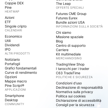
Coppie DEX
The Leap
Pine
OFFERTE SPECIALI
HEATMAP
Futures CME Group
Azioni
Futures Eurex
ETF
Bundle azioni USA
Singole cripto
INFORMAZIONI SULLA SOCIETÀ
CALENDARI
Chi siamo
Economico
Missione spaziale
Utili
Blog
Dividendi
Centro di supporto
IPO
Carriere
ALTRI PRODOTTI
Kit multimediale
MERCHANDISING
Notiziario
Portafogli
TradingView Shop
Grafici fondamentali
I tarocchi per i trader
Curve di rendimento
C63 TradeTime
Opzioni
POLITICHE E SICUREZZA
Mappe macro
Condizioni d'uso
Pine Script®
Declinazione di responsabilità
APPLICAZIONI
Normativa sulla privacy
Smartphone
Politica sui cookies
Desktop
Dichiarazione di accessibilità
COMMUNITY
Consigli per la sicurezza