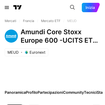
Inizia
Mercati
/
Francia
/
Mercato ETF
/
MEUD
Amundi Core Stoxx
Europe 600 -UCITS ETF
Acc- Capitalisation
MEUD
Euronext
Panoramica
Profilo
Partecipazioni
Community
Tecnici
Stag