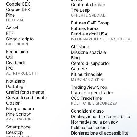
Coppie CEX
Confronta broker
Coppie DEX
The Leap
Pine
OFFERTE SPECIALI
HEATMAP
Futures CME Group
Azioni
Futures Eurex
ETF
Bundle azioni USA
Singole cripto
INFORMAZIONI SULLA SOCIETÀ
CALENDARI
Chi siamo
Economico
Missione spaziale
Utili
Blog
Dividendi
Centro di supporto
IPO
Carriere
ALTRI PRODOTTI
Kit multimediale
MERCHANDISING
Notiziario
Portafogli
TradingView Shop
Grafici fondamentali
I tarocchi per i trader
Curve di rendimento
C63 TradeTime
Opzioni
POLITICHE E SICUREZZA
Mappe macro
Condizioni d'uso
Pine Script®
Declinazione di responsabilità
APPLICAZIONI
Normativa sulla privacy
Smartphone
Politica sui cookies
Desktop
Dichiarazione di accessibilità