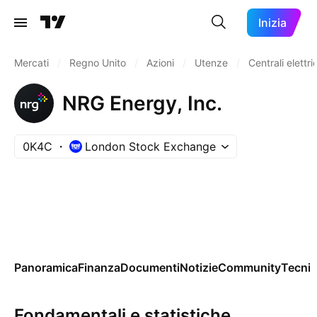
Inizia
Mercati
/
Regno Unito
/
Azioni
/
Utenze
/
Centrali elettri
NRG Energy, Inc.
0K4C
London Stock Exchange
Panoramica
Finanza
Documenti
Notizie
Community
Tecnic
Fondamentali e statistiche