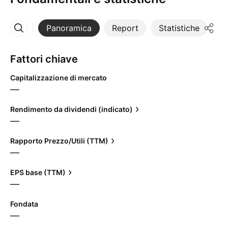
Panoramica
Report
Statistiche
Di
Altro
Fattori chiave
Capitalizzazione di mercato
—
Rendimento da dividendi (indicato)
—
Rapporto Prezzo/Utili (TTM)
—
EPS base (TTM)
—
Fondata
—