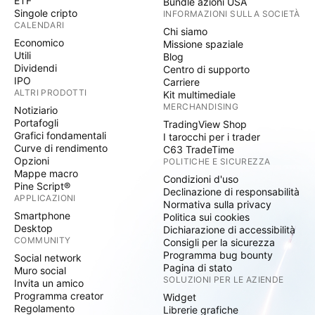
ETF
Bundle azioni USA
Singole cripto
INFORMAZIONI SULLA SOCIETÀ
CALENDARI
Chi siamo
Economico
Missione spaziale
Utili
Blog
Dividendi
Centro di supporto
IPO
Carriere
ALTRI PRODOTTI
Kit multimediale
MERCHANDISING
Notiziario
Portafogli
TradingView Shop
Grafici fondamentali
I tarocchi per i trader
Curve di rendimento
C63 TradeTime
Opzioni
POLITICHE E SICUREZZA
Mappe macro
Condizioni d'uso
Pine Script®
Declinazione di responsabilità
APPLICAZIONI
Normativa sulla privacy
Smartphone
Politica sui cookies
Desktop
Dichiarazione di accessibilità
COMMUNITY
Consigli per la sicurezza
Programma bug bounty
Social network
Pagina di stato
Muro social
SOLUZIONI PER LE AZIENDE
Invita un amico
Programma creator
Widget
Regolamento
Librerie grafiche