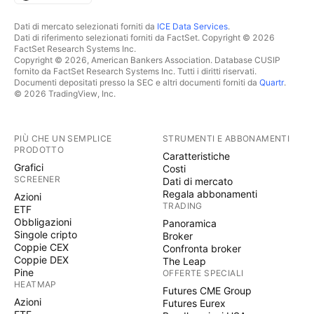
Dati di mercato selezionati forniti da
ICE Data Services
.
Dati di riferimento selezionati forniti da FactSet. Copyright © 2026
FactSet Research Systems Inc.
Copyright © 2026, American Bankers Association. Database CUSIP
fornito da FactSet Research Systems Inc. Tutti i diritti riservati.
Documenti depositati presso la SEC e altri documenti forniti da
Quartr
.
© 2026 TradingView, Inc.
PIÙ CHE UN SEMPLICE
STRUMENTI E ABBONAMENTI
PRODOTTO
Caratteristiche
Grafici
Costi
SCREENER
Dati di mercato
Regala abbonamenti
Azioni
TRADING
ETF
Obbligazioni
Panoramica
Singole cripto
Broker
Coppie CEX
Confronta broker
Coppie DEX
The Leap
Pine
OFFERTE SPECIALI
HEATMAP
Futures CME Group
Azioni
Futures Eurex