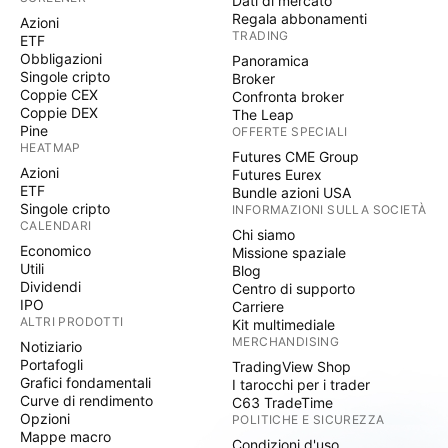
Dati di mercato
Regala abbonamenti
Azioni
TRADING
ETF
Obbligazioni
Panoramica
Singole cripto
Broker
Coppie CEX
Confronta broker
Coppie DEX
The Leap
Pine
OFFERTE SPECIALI
HEATMAP
Futures CME Group
Azioni
Futures Eurex
ETF
Bundle azioni USA
Singole cripto
INFORMAZIONI SULLA SOCIETÀ
CALENDARI
Chi siamo
Economico
Missione spaziale
Utili
Blog
Dividendi
Centro di supporto
IPO
Carriere
ALTRI PRODOTTI
Kit multimediale
MERCHANDISING
Notiziario
Portafogli
TradingView Shop
Grafici fondamentali
I tarocchi per i trader
Curve di rendimento
C63 TradeTime
Opzioni
POLITICHE E SICUREZZA
Mappe macro
Condizioni d'uso