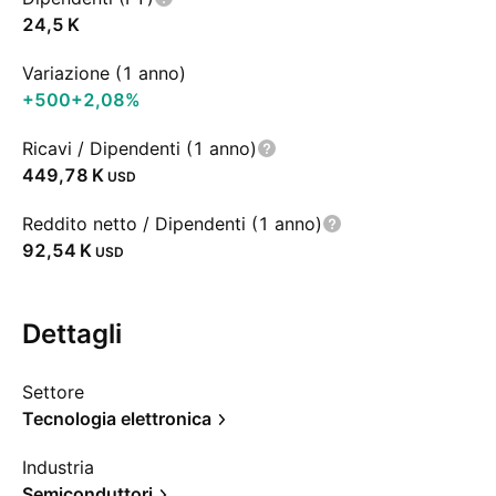
‪24,5 K‬
Variazione (1 anno)
+500
+2,08%
Ricavi / Dipendenti (1 anno)
‪449,78 K‬
USD
Reddito netto / Dipendenti (1 anno)
‪92,54 K‬
USD
Dettagli
Settore
Tecnologia elettronica
Industria
Semiconduttori