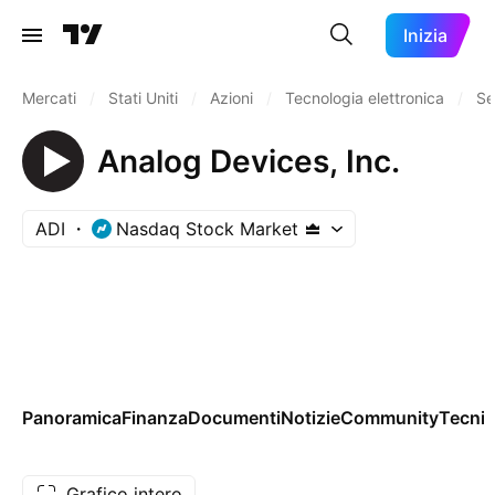
Inizia
Mercati
/
Stati Uniti
/
Azioni
/
Tecnologia elettronica
/
Se
Analog Devices, Inc.
ADI
Nasdaq Stock Market
Panoramica
Finanza
Documenti
Notizie
Community
Tecnic
Grafico intero