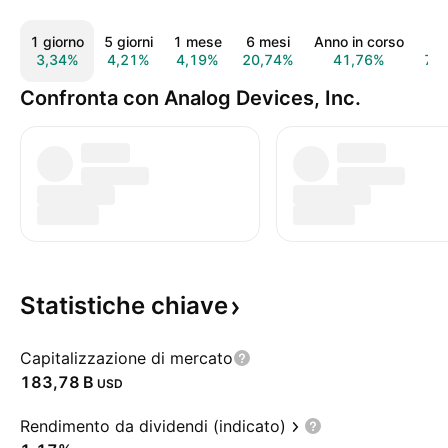
1 giorno
5 giorni
1 mese
6 mesi
Anno in corso
1 
3,34%
4,21%
4,19%
20,74%
41,76%
74
Confronta con Analog Devices, Inc.
Statistiche
chiave
Capitalizzazione di mercato
‪183,78 B‬
USD
Rendimento da dividendi (indicato)