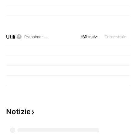
Utili
Annuale
Altro
Trimestrale
Prossimo
:
—
Notizie