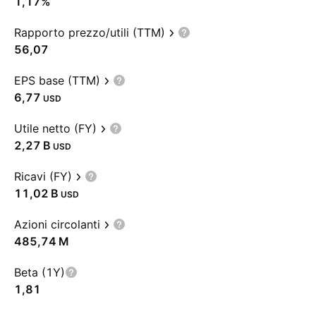
1,17%
Rapporto prezzo/utili (TTM)
56,07
EPS base (TTM)
6,77
USD
Utile netto (FY)
‪2,27 B‬
USD
Ricavi (FY)
‪11,02 B‬
USD
Azioni circolanti
‪485,74 M‬
Beta (1Y)
1,81