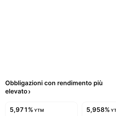
Obbligazioni con rendimento più
elevato
5,971%
5,958%
YTM
Y