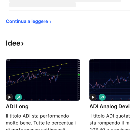
Continua a 
leggere
Idee
L
L
o
o
ADI Long
n
ADI Analog Devi
n
g
g
Il titolo ADI sta performando
Il titolo ADI quot
molto bene. Tutte le percentuali
sta rompendo il m
di performance settimanali,
103.40 e proviene 