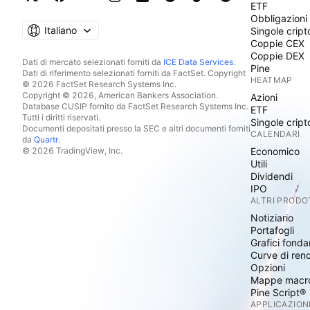
ETF
Obbligazioni
Italiano
Singole cript
Coppie CEX
Coppie DEX
Dati di mercato selezionati forniti da
ICE Data Services
.
Pine
Dati di riferimento selezionati forniti da FactSet. Copyright
HEATMAP
© 2026 FactSet Research Systems Inc.
Copyright © 2026, American Bankers Association.
Azioni
Database CUSIP fornito da FactSet Research Systems Inc.
ETF
Tutti i diritti riservati.
Singole cript
Documenti depositati presso la SEC e altri documenti forniti
CALENDARI
da
Quartr
.
© 2026 TradingView, Inc.
Economico
Utili
Dividendi
IPO
ALTRI PRODO
Notiziario
Portafogli
Grafici fonda
Curve di ren
Opzioni
Mappe macr
Pine Script®
APPLICAZION