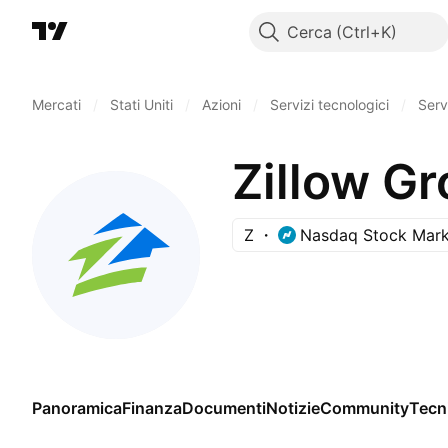
Cerca
Mercati
/
Stati Uniti
/
Azioni
/
Servizi tecnologici
/
Serv
Zillow Gr
Z
Nasdaq Stock Mark
Panoramica
Finanza
Documenti
Notizie
Community
Tecn