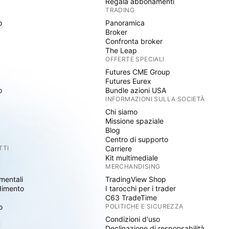
Regala abbonamenti
TRADING
o
Panoramica
Broker
Confronta broker
The Leap
OFFERTE SPECIALI
Futures CME Group
Futures Eurex
o
Bundle azioni USA
INFORMAZIONI SULLA SOCIETÀ
Chi siamo
Missione spaziale
Blog
Centro di supporto
TTI
Carriere
Kit multimediale
MERCHANDISING
mentali
TradingView Shop
dimento
I tarocchi per i trader
C63 TradeTime
o
POLITICHE E SICUREZZA
Condizioni d'uso
I
Declinazione di responsabilità