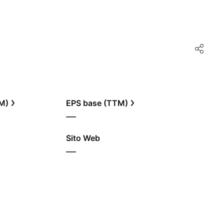
TM)
EPS base (TTM)
—
Sito Web
—