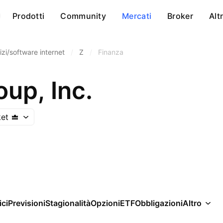
Prodotti
Community
Mercati
Broker
Alt
izi/software internet
/
Z
/
Finanza
oup, Inc.
et
ici
Previsioni
Stagionalità
Opzioni
ETF
Obbligazioni
Altro