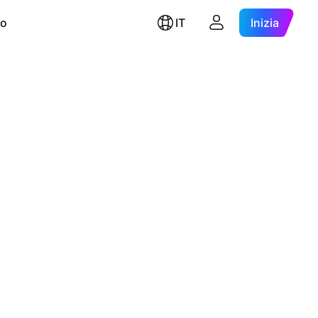
ro
IT
Inizia