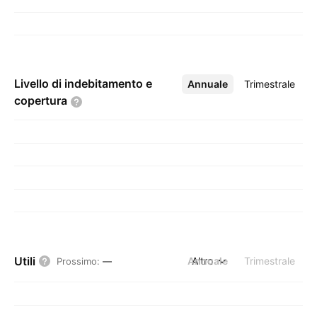
Livello di indebitamento e
Annuale
Altro
Trimestrale
copertura
Utili
Annuale
Altro
Trimestrale
Prossimo
:
—