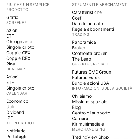
PIÙ CHE UN SEMPLICE
STRUMENTI E ABBONAMENTI
PRODOTTO
Caratteristiche
Grafici
Costi
SCREENER
Dati di mercato
Regala abbonamenti
Azioni
TRADING
ETF
Obbligazioni
Panoramica
Singole cripto
Broker
Coppie CEX
Confronta broker
Coppie DEX
The Leap
Pine
OFFERTE SPECIALI
HEATMAP
Futures CME Group
Azioni
Futures Eurex
ETF
Bundle azioni USA
Singole cripto
INFORMAZIONI SULLA SOCIETÀ
CALENDARI
Chi siamo
Economico
Missione spaziale
Utili
Blog
Dividendi
Centro di supporto
IPO
Carriere
ALTRI PRODOTTI
Kit multimediale
MERCHANDISING
Notiziario
Portafogli
TradingView Shop