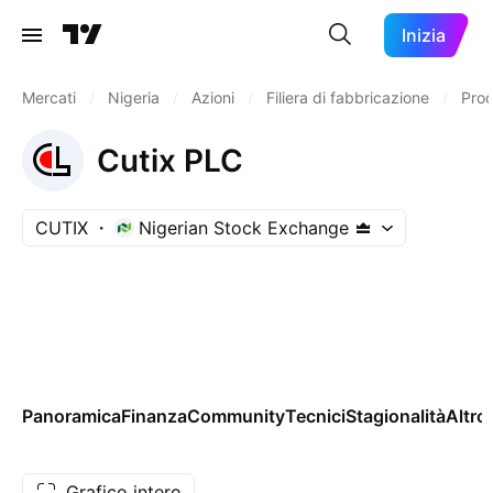
Inizia
Mercati
/
Nigeria
/
Azioni
/
Filiera di fabbricazione
/
Prod
Cutix PLC
CUTIX
Nigerian Stock Exchange
Panoramica
Finanza
Community
Tecnici
Stagionalità
Altro
Grafico intero