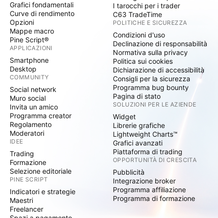
Grafici fondamentali
I tarocchi per i trader
Curve di rendimento
C63 TradeTime
Opzioni
POLITICHE E SICUREZZA
Mappe macro
Condizioni d'uso
Pine Script®
Declinazione di responsabilità
APPLICAZIONI
Normativa sulla privacy
Smartphone
Politica sui cookies
Desktop
Dichiarazione di accessibilità
COMMUNITY
Consigli per la sicurezza
Programma bug bounty
Social network
Pagina di stato
Muro social
SOLUZIONI PER LE AZIENDE
Invita un amico
Programma creator
Widget
Regolamento
Librerie grafiche
Moderatori
Lightweight Charts™
IDEE
Grafici avanzati
Piattaforma di trading
Trading
OPPORTUNITÀ DI CRESCITA
Formazione
Selezione editoriale
Pubblicità
PINE SCRIPT
Integrazione broker
Programma affiliazione
Indicatori e strategie
Programma di formazione
Maestri
Freelancer
Spazi a pagamento