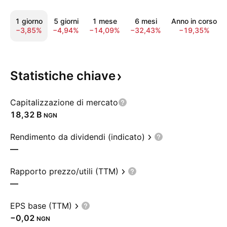
1 giorno
5 giorni
1 mese
6 mesi
Anno in corso
−3,85%
−4,94%
−14,09%
−32,43%
−19,35%
Statistiche
chiave
Capitalizzazione di mercato
‪18,32 B‬
NGN
Rendimento da dividendi (indicato)
—
Rapporto prezzo/utili (TTM)
—
EPS base (TTM)
−0,02
NGN