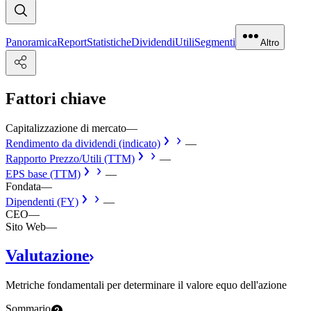
Panoramica
Report
Statistiche
Dividendi
Utili
Segmenti
Altro
Fattori chiave
Capitalizzazione di mercato
—
Rendimento da dividendi (indicato)
—
Rapporto Prezzo/Utili (TTM)
—
EPS base (TTM)
—
Fondata
—
Dipendenti (FY)
—
CEO
—
Sito Web
—
Valutazione
Metriche fondamentali per determinare il valore equo dell'azione
Sommario