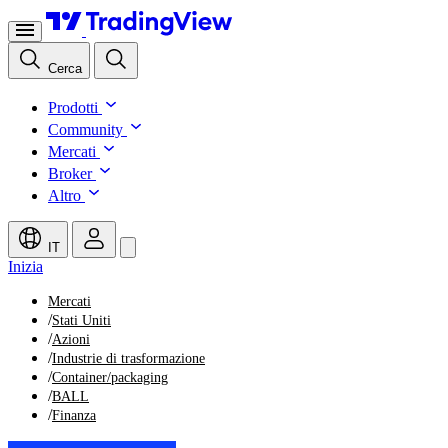
Cerca
Prodotti
Community
Mercati
Broker
Altro
IT
Inizia
Mercati
/
Stati Uniti
/
Azioni
/
Industrie di trasformazione
/
Container/packaging
/
BALL
/
Finanza