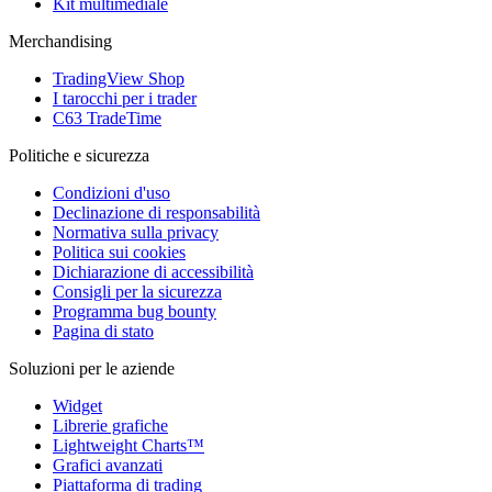
Kit multimediale
Merchandising
TradingView Shop
I tarocchi per i trader
C63 TradeTime
Politiche e sicurezza
Condizioni d'uso
Declinazione di responsabilità
Normativa sulla privacy
Politica sui cookies
Dichiarazione di accessibilità
Consigli per la sicurezza
Programma bug bounty
Pagina di stato
Soluzioni per le aziende
Widget
Librerie grafiche
Lightweight Charts™
Grafici avanzati
Piattaforma di trading