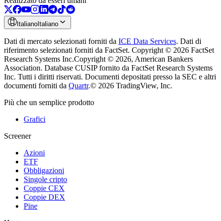
Realizzato da esseri umani
Italiano
Italiano
Dati di mercato selezionati forniti da
ICE Data Services
.
Dati di
riferimento selezionati forniti da FactSet. Copyright © 2026 FactSet
Research Systems Inc.
Copyright © 2026, American Bankers
Association. Database CUSIP fornito da FactSet Research Systems
Inc. Tutti i diritti riservati.
Documenti depositati presso la SEC e altri
documenti forniti da
Quartr
.
© 2026 TradingView, Inc.
Più che un semplice prodotto
Grafici
Screener
Azioni
ETF
Obbligazioni
Singole cripto
Coppie CEX
Coppie DEX
Pine