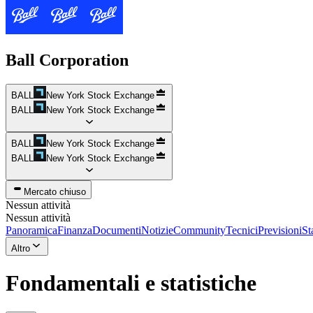
Ball Corporation
BALL
New York Stock Exchange
BALL
New York Stock Exchange
BALL
New York Stock Exchange
BALL
New York Stock Exchange
Mercato chiuso
Nessun attività
Nessun attività
Panoramica
Finanza
Documenti
Notizie
Community
Tecnici
Previsioni
St
Altro
Fondamentali e statistiche