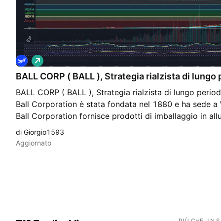
L
o
BALL CORP ( BALL ), Strategia rialzista di lungo
n
g
BALL CORP ( BALL ), Strategia rialzista di lungo per
Ball Corporation è stata fondata nel 1880 e ha sede a
Ball Corporation fornisce prodotti di imballaggio in allu
bevande, della cura della persona e dei prodotti per la c
di Giorgio1593
Brasile e a livello internazionale. Opera attraverso qua
Aggiornato
per bevande, Nord e Centro America; Imballaggi per 
Oriente e Africa; Imballaggi per bevande, Sud America
produce e vende contenitori per bevande in alluminio ai
gassate, birra, bevande energetiche e altre bevande. L
veicoli spaziali, sensori e strumenti, sistemi a radiofre
per i mercati aerospaziale civile, commerciale e della s
PIÙ CHE UN 