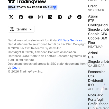
offrire hardware per la difesa, soluzioni tattiche per 
Grafici
spaziale civile e operativo e servizi di ingegneria dei si
REALIZZATO DA ESSERI UMANI
SCREENER
progetta, produce e collauda satelliti, sensori remoti, 
Azioni
controllo delle stazioni di terra e fornisce servizi di in
ETF
lancio e servizi operativi per i satelliti. Inoltre, offre 
Obbligazioni
Italiano
Singole cript
l'identificazione del bersaglio, l'avvertimento e il contr
Coppie CEX
criogenici e relativi dispositivi di raffreddamento dei sen
Coppie DEX
Dati di mercato selezionati forniti da
ICE Data Services
.
specchi a guida rapida alle agenzie governative o ai lor
Pine
Dati di riferimento selezionati forniti da FactSet. Copyright
HEATMAP
Inoltre, l'azienda produce e vende contenitori aerosol i
© 2026 FactSet Research Systems Inc.
Copyright © 2026, American Bankers Association.
Azioni
bottiglie in alluminio richiudibili, tazze in alluminio e pro
Database CUSIP fornito da FactSet Research Systems Inc.
ETF
24/ 01 /2023 Prezzo = 59.02 Dollari Capitalizzazione
Tutti i diritti riservati.
Singole cript
Documenti depositati presso la SEC e altri documenti forniti
mensile) = 0,73 Rapporto PE ( ttm ) = 19,87 EPS ( ttm
CALENDARI
da
Quartr
.
BALL CORP di lungo periodo: 1° Target Price: 81.22 Dol
© 2026 TradingView, Inc.
Economico
Utili
102.80 Dollari 3° Target Price: 166.45 Dollari 4° Targe
Dividendi
Target Price: 372.03 Dollari 6° Target Price: 435.52 Dol
IPO
ALTRI PRODO
Notiziario
Portafogli
Grafici fonda
Curve di ren