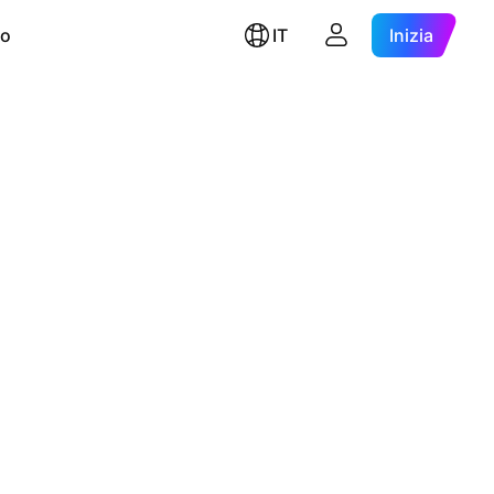
ro
IT
Inizia