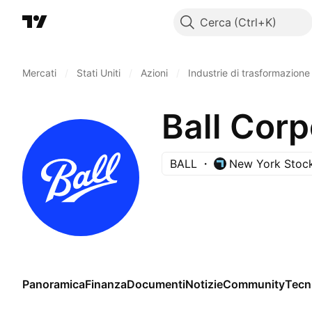
Cerca
Mercati
/
Stati Uniti
/
Azioni
/
Industrie di trasformazione
Ball Corp
BALL
New York Stoc
Panoramica
Finanza
Documenti
Notizie
Community
Tecn