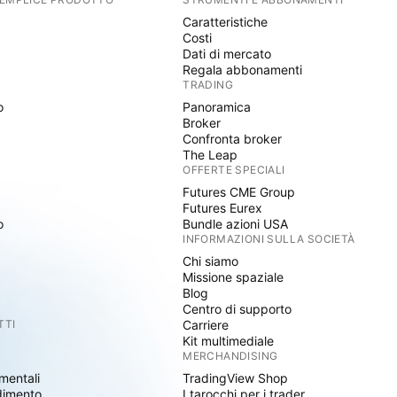
antenne e video, hardware
Caratteristiche
stemi. Inoltre, l'azienda
Costi
hardware e software per il
Dati di mercato
tegrazione dei veicoli di
Regala abbonamenti
TRADING
sistemi e componenti per
o
Panoramica
ollo dell'assetto; sistemi
Broker
sori; inseguitori stellari e
Confronta broker
o appaltatori principali.
The Leap
OFFERTE SPECIALI
n alluminio estruso,
Futures CME Group
iettili in alluminio. DATI:
Futures Eurex
 = 18,528B Beta (5 anni
o
Bundle azioni USA
 ) = 2,97 Target Price
INFORMAZIONI SULLA SOCIETÀ
lari 2° Target Price:
Chi siamo
Missione spaziale
t Price: 269.24 Dollari 5°
Blog
lari
Centro di supporto
TTI
Carriere
Kit multimediale
MERCHANDISING
mentali
TradingView Shop
dimento
I tarocchi per i trader