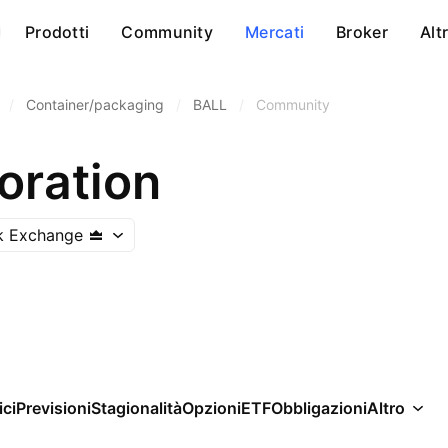
Prodotti
Community
Mercati
Broker
Alt
/
Container/packaging
/
BALL
/
Community
oration
k Exchange
ici
Previsioni
Stagionalità
Opzioni
ETF
Obbligazioni
Altro