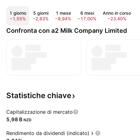
1 giorno
5 giorni
1 mese
6 mesi
Anno in corso
−1,55%
−2,83%
−8,94%
−17,00%
−23,40%
−
Confronta con a2 Milk Company Limited
Statistiche
chiave
Capitalizzazione di mercato
‪5,98 B‬
NZD
Rendimento da dividendi (indicato)