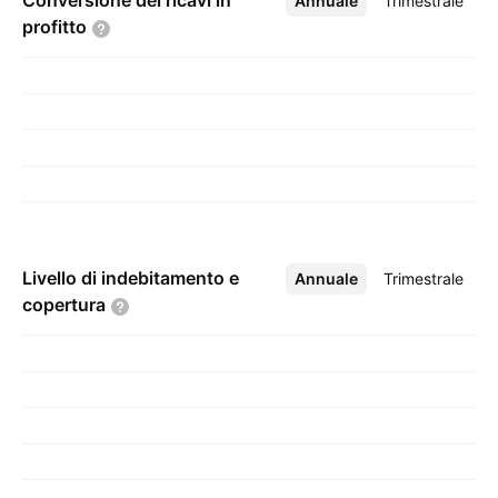
Conversione dei ricavi in
Annuale
Altro
Trimestrale
profitto
Livello di indebitamento e
Annuale
Altro
Trimestrale
copertura