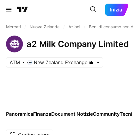
Inizia
Mercati
/
Nuova Zelanda
/
Azioni
/
Beni di consumo non du
a2 Milk Company Limited
ATM
New Zealand Exchange
Panoramica
Finanza
Documenti
Notizie
Community
Tecnic
Grafico intero