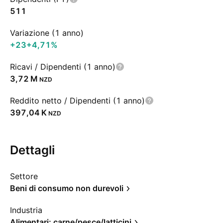
511
Variazione (1 anno)
+23
+4,71%
Ricavi / Dipendenti (1 anno)
‪3,72 M‬
NZD
Reddito netto / Dipendenti (1 anno)
‪397,04 K‬
NZD
Dettagli
Settore
Beni di consumo non durevoli
Industria
Alimentari: carne/pesce/latticini