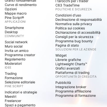
Grafici fondamentali
I tarocchi per i trader
Curve di rendimento
C63 TradeTime
Opzioni
POLITICHE E SICUREZZA
Mappe macro
Condizioni d'uso
Pine Script®
Declinazione di responsabilità
APPLICAZIONI
Normativa sulla privacy
Smartphone
Politica sui cookies
Desktop
Dichiarazione di accessibilità
COMMUNITY
Consigli per la sicurezza
Programma bug bounty
Social network
Pagina di stato
Muro social
SOLUZIONI PER LE AZIENDE
Invita un amico
Programma creator
Widget
Regolamento
Librerie grafiche
Moderatori
Lightweight Charts™
IDEE
Grafici avanzati
Piattaforma di trading
Trading
OPPORTUNITÀ DI CRESCITA
Formazione
Selezione editoriale
Pubblicità
PINE SCRIPT
Integrazione broker
Programma affiliazione
Indicatori e strategie
Programma di formazione
Maestri
Freelancer
Spazi a pagamento