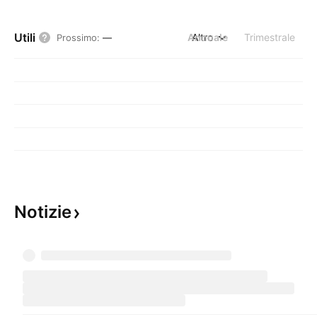
Utili
Annuale
Altro
Trimestrale
Prossimo
:
—
Notizie