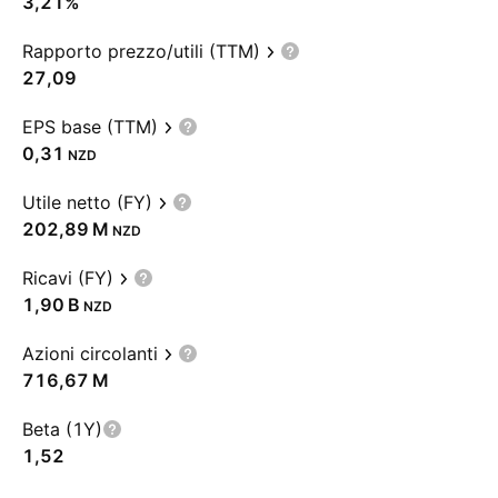
3,21%
Rapporto prezzo/utili (TTM)
27,09
EPS base (TTM)
0,31
NZD
Utile netto (FY)
‪202,89 M‬
NZD
Ricavi (FY)
‪1,90 B‬
NZD
Azioni circolanti
‪716,67 M‬
Beta (1Y)
1,52