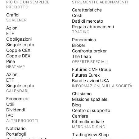
PIÙ CHE UN SEMPLICE
STRUMENTI E ABBONAMENTI
PRODOTTO
Caratteristiche
Grafici
Costi
SCREENER
Dati di mercato
Regala abbonamenti
Azioni
TRADING
ETF
Obbligazioni
Panoramica
Singole cripto
Broker
Coppie CEX
Confronta broker
Coppie DEX
The Leap
Pine
OFFERTE SPECIALI
HEATMAP
Futures CME Group
Azioni
Futures Eurex
ETF
Bundle azioni USA
Singole cripto
INFORMAZIONI SULLA SOCIETÀ
CALENDARI
Chi siamo
Economico
Missione spaziale
Utili
Blog
Dividendi
Centro di supporto
IPO
Carriere
ALTRI PRODOTTI
Kit multimediale
MERCHANDISING
Notiziario
Portafogli
TradingView Shop