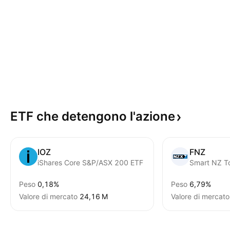
ETF che detengono
l'azione
IOZ
FNZ
iShares Core S&P/ASX 200 ETF
Smart NZ T
Peso
0,18%
Peso
6,79%
Valore di mercato
‪24,16 M‬
Valore di mercato