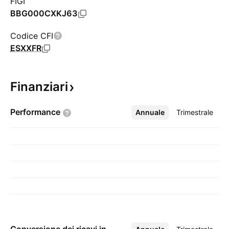
FIGI
BBG000CXKJ63
Codice CFI
ESXXFR
Finanziari
Performance
Annuale
Altro
Trimestrale