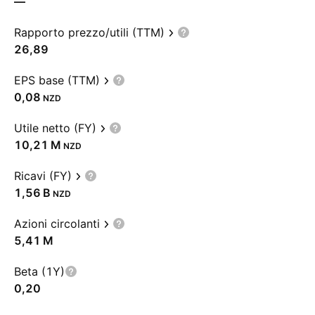
—
Rapporto prezzo/utili (TTM)
26,89
EPS base (TTM)
0,08
NZD
Utile netto (FY)
‪10,21 M‬
NZD
Ricavi (FY)
‪1,56 B‬
NZD
Azioni circolanti
‪5,41 M‬
Beta (1Y)
0,20