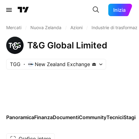
Inizia
Mercati
/
Nuova Zelanda
/
Azioni
/
Industrie di trasformaz
T&G Global Limited
TGG
New Zealand Exchange
Panoramica
Finanza
Documenti
Community
Tecnici
Stagio
Grafico intero