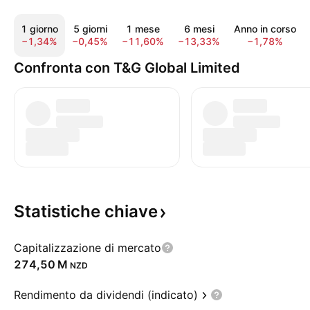
1 giorno
5 giorni
1 mese
6 mesi
Anno in corso
−1,34%
−0,45%
−11,60%
−13,33%
−1,78%
Confronta con T&G Global Limited
Statistiche
chiave
Capitalizzazione di mercato
‪274,50 M‬
NZD
Rendimento da dividendi (indicato)