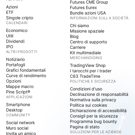
Futures CME Group
Azioni
Futures Eurex
ETF
Bundle azioni USA
Singole cripto
INFORMAZIONI SULLA SOCIETÀ
CALENDARI
Chi siamo
Economico
Missione spaziale
Utili
Blog
Dividendi
Centro di supporto
IPO
Carriere
ALTRI PRODOTTI
Kit multimediale
MERCHANDISING
Notiziario
Portafogli
TradingView Shop
Grafici fondamentali
I tarocchi per i trader
Curve di rendimento
C63 TradeTime
Opzioni
POLITICHE E SICUREZZA
Mappe macro
Condizioni d'uso
Pine Script®
Declinazione di responsabilità
APPLICAZIONI
Normativa sulla privacy
Smartphone
Politica sui cookies
Desktop
Dichiarazione di accessibilità
COMMUNITY
Consigli per la sicurezza
Programma bug bounty
Social network
Pagina di stato
Muro social
SOLUZIONI PER LE AZIENDE
Invita un amico