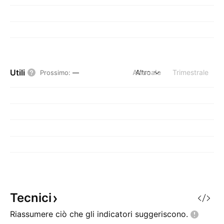
Utili
Annuale
Altro
Trimestrale
Prossimo
:
—
Tecnici
Riassumere ciò che gli indicatori
suggeriscono.