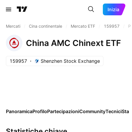
Inizia
Mercati
/
Cina continentale
/
Mercato ETF
/
159957
/
Pr
China AMC Chinext ETF
159957
Shenzhen Stock Exchange
Panoramica
Profilo
Partecipazioni
Community
Tecnici
Stag
Statistiche chiave