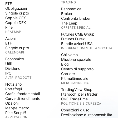
TRADING
ETF
Obbligazioni
Panoramica
Singole cripto
Broker
Coppie CEX
Confronta broker
Coppie DEX
The Leap
Pine
OFFERTE SPECIALI
HEATMAP
Futures CME Group
Azioni
Futures Eurex
ETF
Bundle azioni USA
Singole cripto
INFORMAZIONI SULLA SOCIETÀ
CALENDARI
Chi siamo
Economico
Missione spaziale
Utili
Blog
Dividendi
Centro di supporto
IPO
Carriere
ALTRI PRODOTTI
Kit multimediale
MERCHANDISING
Notiziario
Portafogli
TradingView Shop
Grafici fondamentali
I tarocchi per i trader
Curve di rendimento
C63 TradeTime
Opzioni
POLITICHE E SICUREZZA
Mappe macro
Condizioni d'uso
Pine Script®
Declinazione di responsabilità
APPLICAZIONI