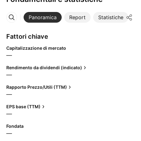
Panoramica
Report
Statistiche
Di
Altro
Fattori chiave
Capitalizzazione di mercato
—
Rendimento da dividendi (indicato)
—
Rapporto Prezzo/Utili (TTM)
—
EPS base (TTM)
—
Fondata
—