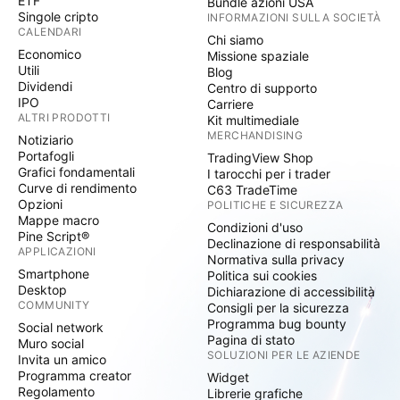
ETF
Bundle azioni USA
Singole cripto
INFORMAZIONI SULLA SOCIETÀ
CALENDARI
Chi siamo
Economico
Missione spaziale
Utili
Blog
Dividendi
Centro di supporto
IPO
Carriere
ALTRI PRODOTTI
Kit multimediale
MERCHANDISING
Notiziario
Portafogli
TradingView Shop
Grafici fondamentali
I tarocchi per i trader
Curve di rendimento
C63 TradeTime
Opzioni
POLITICHE E SICUREZZA
Mappe macro
Condizioni d'uso
Pine Script®
Declinazione di responsabilità
APPLICAZIONI
Normativa sulla privacy
Smartphone
Politica sui cookies
Desktop
Dichiarazione di accessibilità
COMMUNITY
Consigli per la sicurezza
Programma bug bounty
Social network
Pagina di stato
Muro social
SOLUZIONI PER LE AZIENDE
Invita un amico
Programma creator
Widget
Regolamento
Librerie grafiche