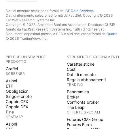
Dati di mercato selezionati forniti da
ICE Data Services
.
Dati di riferimento selezionati forniti da FactSet. Copyright © 2026
FactSet Research Systems Inc.
Copyright © 2026, American Bankers Association. Database CUSIP
fornito da FactSet Research Systems Inc. Tutti i diritti riservati.
Documenti depositati presso la SEC e altri documenti forniti da
Quartr
.
© 2026 TradingView, Inc.
PIÙ CHE UN SEMPLICE
STRUMENTI E ABBONAMENTI
PRODOTTO
Caratteristiche
Grafici
Costi
SCREENER
Dati di mercato
Regala abbonamenti
Azioni
TRADING
ETF
Obbligazioni
Panoramica
Singole cripto
Broker
Coppie CEX
Confronta broker
Coppie DEX
The Leap
Pine
OFFERTE SPECIALI
HEATMAP
Futures CME Group
Azioni
Futures Eurex