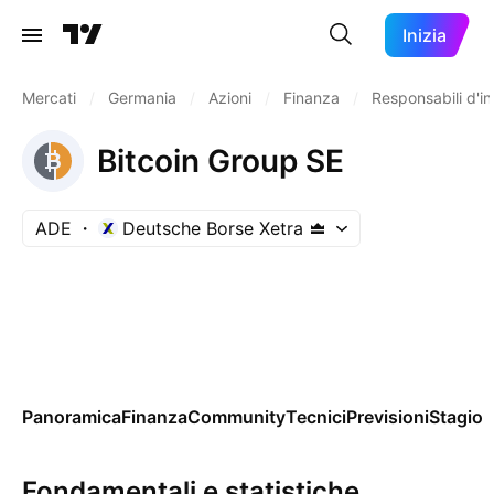
Inizia
Mercati
/
Germania
/
Azioni
/
Finanza
/
Responsabili d'i
Bitcoin Group SE
ADE
Deutsche Borse Xetra
Panoramica
Finanza
Community
Tecnici
Previsioni
Stagion
Fondamentali e statistiche