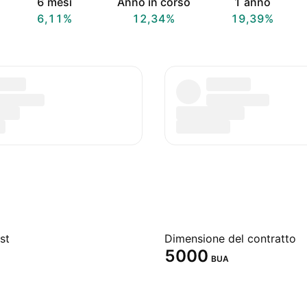
6 mesi
Anno in corso
1 anno
6,11%
12,34%
19,39%
st
Dimensione del contratto
5000
BUA