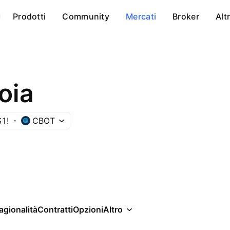
Prodotti
Community
Mercati
Broker
Alt
oia
1!
CBOT
agionalità
Contratti
Opzioni
Altro