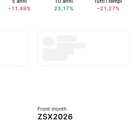
5 anni
10 anni
Tutti i tempi
−11,49%
23,17%
−21,27%
Front month
ZSX2026