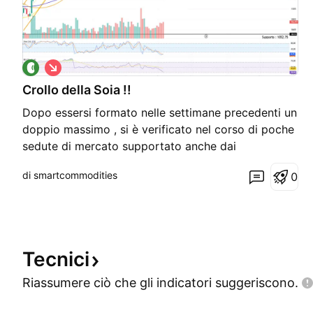
S
h
Crollo della Soia !!
o
r
Dopo essersi formato nelle settimane precedenti un
t
doppio massimo , si è verificato nel corso di poche
sedute di mercato supportato anche dai
fondamentali che indicano un ampia offerta in
di smartcommodities
0
arrivo con i nuovi raccolti . Eugenio Tibaldi Smart
Commodities Analisi e Ricerca Materie Prime
Tecnici
Riassumere ciò che gli indicatori
suggeriscono.