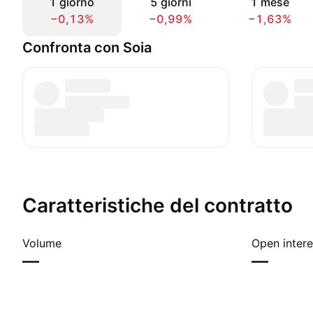
1 giorno
5 giorni
1 mese
−0,13%
−0,99%
−1,63%
Confronta con Soia
Caratteristiche del contratto
Volume
Open intere
—
—