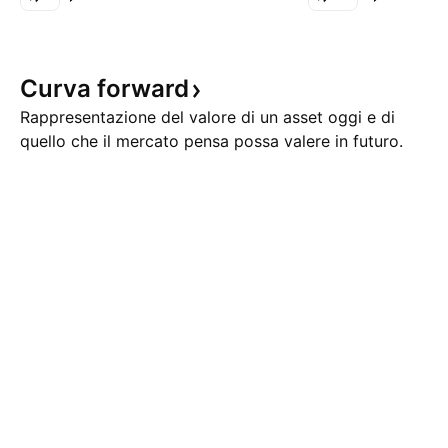
punti, sotto quota 28.388,25 — il
stato poi chiesto
Pivot Point trimestrale che
succedere da un pu
fungeva da baricentro del
price action, per 
Curva
forward
mercato. È un dettaglio che me
questo scenario ri
Rappresentazione del valore di un asset oggi e di
quello che il mercato pensa possa valere in futuro.