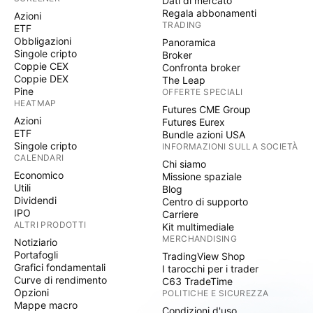
Dati di mercato
Regala abbonamenti
Azioni
TRADING
ETF
Obbligazioni
Panoramica
Singole cripto
Broker
Coppie CEX
Confronta broker
Coppie DEX
The Leap
Pine
OFFERTE SPECIALI
HEATMAP
Futures CME Group
Azioni
Futures Eurex
ETF
Bundle azioni USA
Singole cripto
INFORMAZIONI SULLA SOCIETÀ
CALENDARI
Chi siamo
Economico
Missione spaziale
Utili
Blog
Dividendi
Centro di supporto
IPO
Carriere
ALTRI PRODOTTI
Kit multimediale
MERCHANDISING
Notiziario
Portafogli
TradingView Shop
Grafici fondamentali
I tarocchi per i trader
Curve di rendimento
C63 TradeTime
Opzioni
POLITICHE E SICUREZZA
Mappe macro
Condizioni d'uso