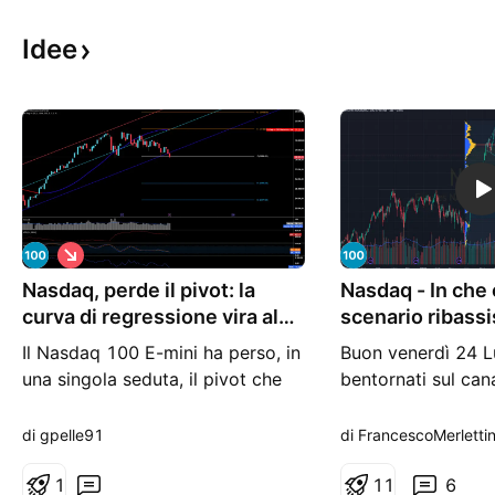
Idee
S
h
Nasdaq, perde il pivot: la
o
Nasdaq - In che 
r
curva di regressione vira al
scenario ribass
t
ribassso
invalidato?
Il Nasdaq 100 E-mini ha perso, in
Buon venerdì 24 L
una singola seduta, il pivot che
bentornati sul can
per settimane aveva fatto da
un'aggiunta al con
spartiacque psicologico ed
di ieri. Mi è stato 
di gpelle91
di FrancescoMerlettin
operativo, cedendo l'1,18% e
aggiungere anche i
chiudendo venerdì a 28.282,25
1
volumetrico e di a
1
1
6