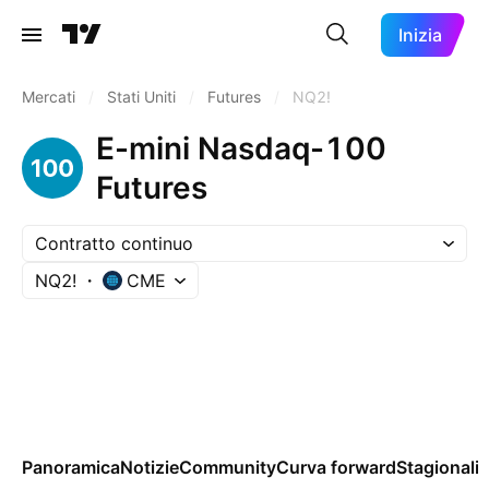
Inizia
Mercati
/
Stati Uniti
/
Futures
/
NQ2!
E-mini Nasdaq-100
Futures
Contratto continuo
NQ2!
CME
Panoramica
Notizie
Community
Curva forward
Stagionalit