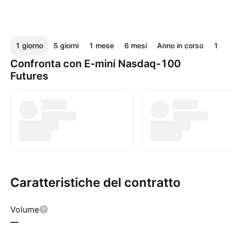
1 giorno
5 giorni
1 mese
6 mesi
Anno in corso
1 an
Confronta con E-mini Nasdaq-100
Futures
Caratteristiche del contratto
Volume
—