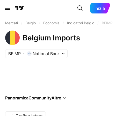
Inizia
Mercati
/
Belgio
/
Economia
/
Indicatori Belgio
/
BEIMP
Belgium Imports
BEIMP
National Bank
Panoramica
Community
Altro
Grafico intero