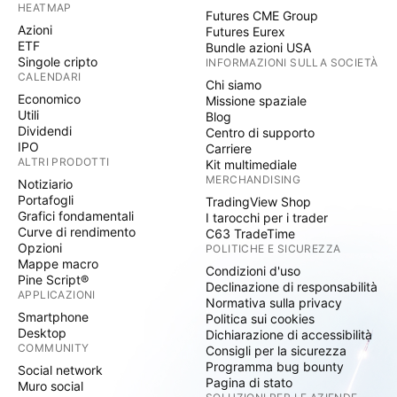
HEATMAP
Futures CME Group
Azioni
Futures Eurex
ETF
Bundle azioni USA
Singole cripto
INFORMAZIONI SULLA SOCIETÀ
CALENDARI
Chi siamo
Economico
Missione spaziale
Utili
Blog
Dividendi
Centro di supporto
IPO
Carriere
ALTRI PRODOTTI
Kit multimediale
MERCHANDISING
Notiziario
Portafogli
TradingView Shop
Grafici fondamentali
I tarocchi per i trader
Curve di rendimento
C63 TradeTime
Opzioni
POLITICHE E SICUREZZA
Mappe macro
Condizioni d'uso
Pine Script®
Declinazione di responsabilità
APPLICAZIONI
Normativa sulla privacy
Smartphone
Politica sui cookies
Desktop
Dichiarazione di accessibilità
COMMUNITY
Consigli per la sicurezza
Programma bug bounty
Social network
Pagina di stato
Muro social