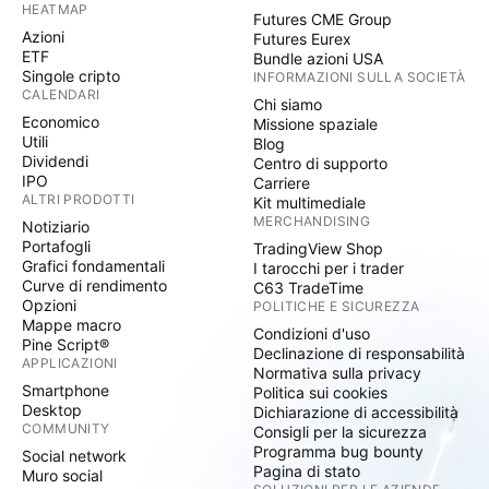
HEATMAP
Futures CME Group
Azioni
Futures Eurex
ETF
Bundle azioni USA
Singole cripto
INFORMAZIONI SULLA SOCIETÀ
CALENDARI
Chi siamo
Economico
Missione spaziale
Utili
Blog
Dividendi
Centro di supporto
IPO
Carriere
ALTRI PRODOTTI
Kit multimediale
MERCHANDISING
Notiziario
Portafogli
TradingView Shop
Grafici fondamentali
I tarocchi per i trader
Curve di rendimento
C63 TradeTime
Opzioni
POLITICHE E SICUREZZA
Mappe macro
Condizioni d'uso
Pine Script®
Declinazione di responsabilità
APPLICAZIONI
Normativa sulla privacy
Smartphone
Politica sui cookies
Desktop
Dichiarazione di accessibilità
COMMUNITY
Consigli per la sicurezza
Programma bug bounty
Social network
Pagina di stato
Muro social