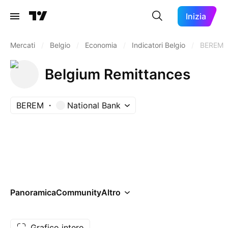
Inizia
Mercati
/
Belgio
/
Economia
/
Indicatori Belgio
/
BEREM
Belgium Remittances
BEREM
National Bank
Panoramica
Community
Altro
Grafico intero