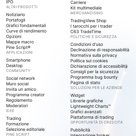
IPO
Carriere
ALTRI PRODOTTI
Kit multimediale
MERCHANDISING
Notiziario
Portafogli
TradingView Shop
Grafici fondamentali
I tarocchi per i trader
Curve di rendimento
C63 TradeTime
Opzioni
POLITICHE E SICUREZZA
Mappe macro
Condizioni d'uso
Pine Script®
Declinazione di responsabilità
APPLICAZIONI
Normativa sulla privacy
Smartphone
Politica sui cookies
Desktop
Dichiarazione di accessibilità
COMMUNITY
Consigli per la sicurezza
Programma bug bounty
Social network
Pagina di stato
Muro social
SOLUZIONI PER LE AZIENDE
Invita un amico
Programma creator
Widget
Regolamento
Librerie grafiche
Moderatori
Lightweight Charts™
IDEE
Grafici avanzati
Piattaforma di trading
Trading
OPPORTUNITÀ DI CRESCITA
Formazione
Selezione editoriale
Pubblicità
PINE SCRIPT
Integrazione broker