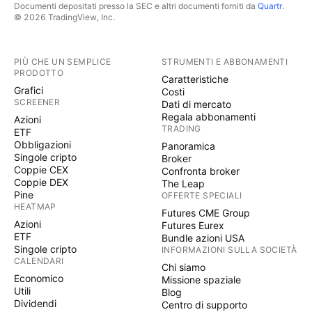
Documenti depositati presso la SEC e altri documenti forniti da
Quartr
.
© 2026 TradingView, Inc.
PIÙ CHE UN SEMPLICE
STRUMENTI E ABBONAMENTI
PRODOTTO
Caratteristiche
Grafici
Costi
SCREENER
Dati di mercato
Regala abbonamenti
Azioni
TRADING
ETF
Obbligazioni
Panoramica
Singole cripto
Broker
Coppie CEX
Confronta broker
Coppie DEX
The Leap
Pine
OFFERTE SPECIALI
HEATMAP
Futures CME Group
Azioni
Futures Eurex
ETF
Bundle azioni USA
Singole cripto
INFORMAZIONI SULLA SOCIETÀ
CALENDARI
Chi siamo
Economico
Missione spaziale
Utili
Blog
Dividendi
Centro di supporto