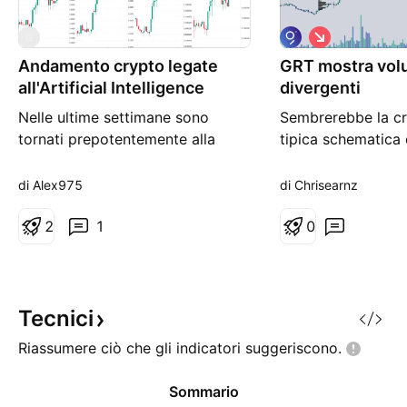
S
G
h
Andamento crypto legate
GRT mostra vol
o
r
all'Artificial Intelligence
divergenti
t
Nelle ultime settimane sono
Sembrerebbe la cr
tornati prepotentemente alla
tipica schematica 
ribalta del mercato crypto i token
distribuzione. i vol
relativi all'intelligenza artificiale.
sono divergenti, t
di Alex975
di Chrisearnz
Nel grafico seguente ne abbiamo
per un risultato n
una panoramica con
2
1
andrei lontano pe
0
SingualrityNET che su base
fino a colmare l'in
annua segna +53% con una
precedente👀
crescita nel solo Febbraio del
95%. Poi abbiamo Fetch.ai (FET)
Tecnici
ch
Riassumere ciò che gli indicatori
suggeriscono.
Sommario