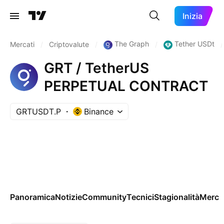
Inizia
The Graph
Tether USDt
Mercati
/
Criptovalute
/
/
/
GRT / TetherUS
PERPETUAL CONTRACT
GRTUSDT.P
Binance
Panoramica
Notizie
Community
Tecnici
Stagionalità
Merca