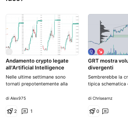
S
G
h
Andamento crypto legate
GRT mostra vol
o
r
all'Artificial Intelligence
divergenti
t
Nelle ultime settimane sono
Sembrerebbe la cr
tornati prepotentemente alla
tipica schematica 
ribalta del mercato crypto i token
distribuzione. i vol
relativi all'intelligenza artificiale.
sono divergenti, t
di Alex975
di Chrisearnz
Nel grafico seguente ne abbiamo
per un risultato n
una panoramica con
2
1
andrei lontano pe
0
SingualrityNET che su base
fino a colmare l'in
annua segna +53% con una
precedente👀