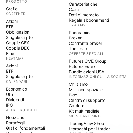
PRODOTTO
Caratteristiche
Grafici
Costi
SCREENER
Dati di mercato
Regala abbonamenti
Azioni
TRADING
ETF
Obbligazioni
Panoramica
Singole cripto
Broker
Coppie CEX
Confronta broker
Coppie DEX
The Leap
Pine
OFFERTE SPECIALI
HEATMAP
Futures CME Group
Azioni
Futures Eurex
ETF
Bundle azioni USA
Singole cripto
INFORMAZIONI SULLA SOCIETÀ
CALENDARI
Chi siamo
Economico
Missione spaziale
Utili
Blog
Dividendi
Centro di supporto
IPO
Carriere
ALTRI PRODOTTI
Kit multimediale
MERCHANDISING
Notiziario
Portafogli
TradingView Shop
Grafici fondamentali
I tarocchi per i trader