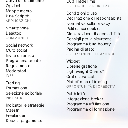
Curve di rendimento
C63 TradeTime
Opzioni
POLITICHE E SICUREZZA
Mappe macro
Condizioni d'uso
Pine Script®
Declinazione di responsabilità
APPLICAZIONI
Normativa sulla privacy
Smartphone
Politica sui cookies
Desktop
Dichiarazione di accessibilità
COMMUNITY
Consigli per la sicurezza
Programma bug bounty
Social network
Pagina di stato
Muro social
SOLUZIONI PER LE AZIENDE
Invita un amico
Programma creator
Widget
Regolamento
Librerie grafiche
Moderatori
Lightweight Charts™
IDEE
Grafici avanzati
Piattaforma di trading
Trading
OPPORTUNITÀ DI CRESCITA
Formazione
Selezione editoriale
Pubblicità
PINE SCRIPT
Integrazione broker
Programma affiliazione
Indicatori e strategie
Programma di formazione
Maestri
Freelancer
Spazi a pagamento