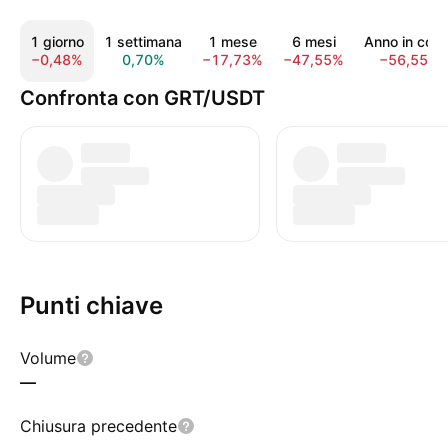
1 giorno
1 settimana
1 mese
6 mesi
Anno in cors
−0,48%
0,70%
−17,73%
−47,55%
−56,55%
Confronta con GRT/USDT
Punti chiave
Volume
—
Chiusura precedente