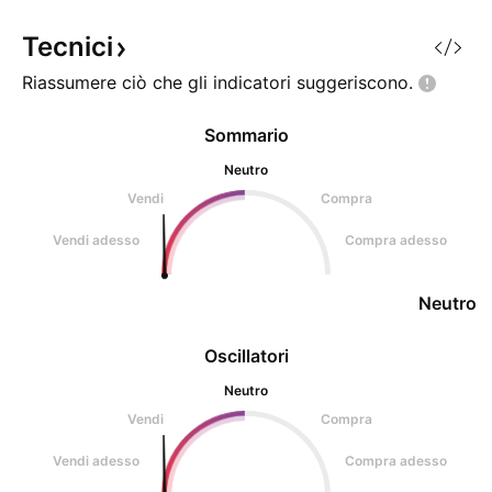
crescita nel solo Febbraio del
95%. Poi abbiamo Fetch.ai (FET)
Tecnici
ch
Riassumere ciò che gli indicatori
suggeriscono.
Sommario
Neutro
Vendi
Compra
Vendi adesso
Compra adesso
Neutro
Oscillatori
Neutro
Vendi
Compra
Vendi adesso
Compra adesso