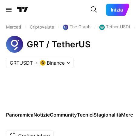
Inizia
The Graph
Tether USDt
Mercati
/
Criptovalute
/
/
/
GRT / TetherUS
GRTUSDT
Binance
Panoramica
Notizie
Community
Tecnici
Stagionalità
Merca
Grafico intero