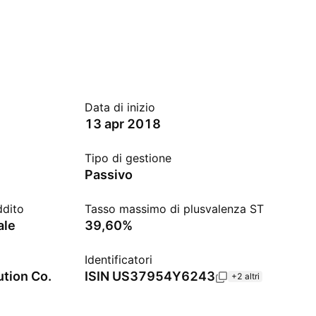
Data di inizio
13 apr 2018
Tipo di gestione
Passivo
ddito
Tasso massimo di plusvalenza ST
ale
39,60%
Identificatori
ution Co.
ISIN
US37954Y6243
+2 altri