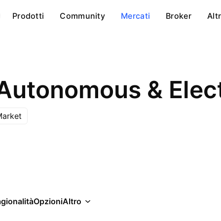
Prodotti
Community
Mercati
Broker
Alt
 Autonomous & Elect
Market
gionalità
Opzioni
Altro