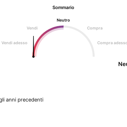
Sommario
Neutro
Vendi
Compra
Vendi adesso
Compra adess
Ne
gli anni precedenti