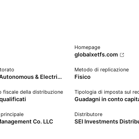
Homepage
globalxetfs.com
torato
Metodo di replicazione
Solactive Autonomous & Electric Vehicles Index
Fisico
 fiscale della distribuzione
Tipologia di imposta sul re
qualificati
Guadagni in conto capit
principale
Distributore
Management Co. LLC
SEI Investments Distrib