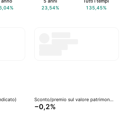
 anno
5 anni
Tutti i tempi
6,04%
23,54%
135,45%
ndicato)
Sconto/premio sul valore patrimoniale netto
−0,2%