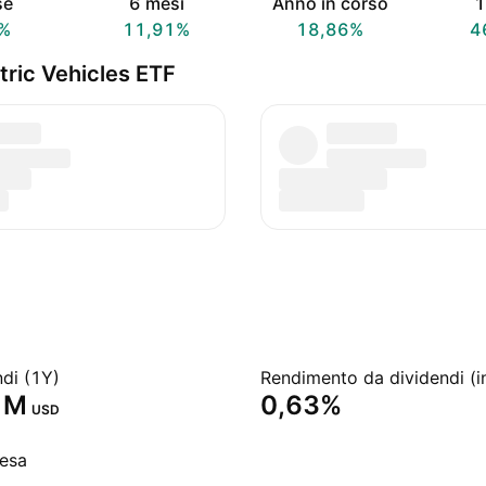
se
6 mesi
Anno in corso
1
%
11,91%
18,86%
4
ric Vehicles ETF
ndi (1Y)
Rendimento da dividendi (i
 M‬
0,63%
USD
pesa