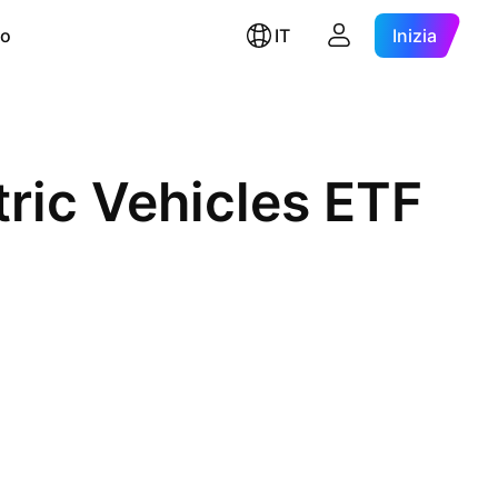
ro
IT
Inizia
ric Vehicles ETF