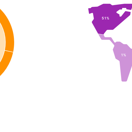
51%
1%