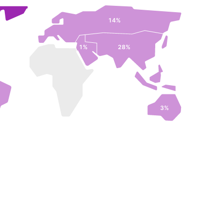
14%
1%
28%
3%