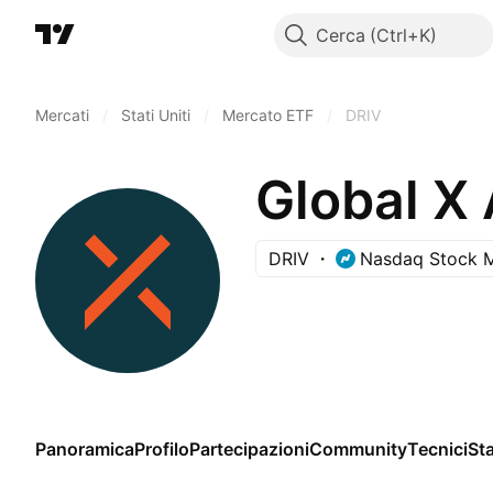
Cerca
Mercati
/
Stati Uniti
/
Mercato ETF
/
DRIV
Global X
DRIV
Nasdaq Stock 
Panoramica
Profilo
Partecipazioni
Community
Tecnici
Sta