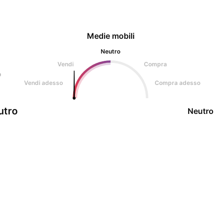
Medie mobili
Neutro
Vendi
Compra
o
Vendi adesso
Compra adesso
utro
Neutro