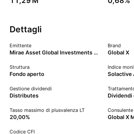
‪11,29 M‬
0,68%
Dettagli
Emittente
Brand
Mirae Asset Global Investments Co., Ltd.
Global X
Struttura
Indice moni
Fondo aperto
Gestione dividendi
Trattamento
Distributes
Dividendi 
Tasso massimo di plusvalenza LT
Consulente 
20,00%
Global X 
Codice CFI