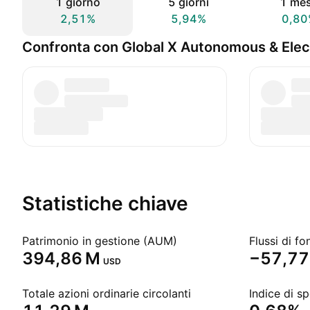
1 giorno
5 giorni
1 me
2,51%
5,94%
0,80
Confronta con Global X Autonomous & Elect
Statistiche chiave
Patrimonio in gestione (AUM)
Flussi di fo
‪394,86 M‬
‪−57,77
USD
Totale azioni ordinarie circolanti
Indice di s