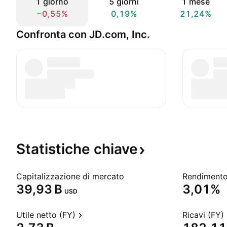
1 giorno
5 giorni
1 mese
−0,55%
0,19%
21,24%
Confronta con JD.com, Inc.
Statistiche
chiave
Capitalizzazione di mercato
‪39,93 B‬
3,01%
USD
Utile netto (FY)
Ricavi (FY)