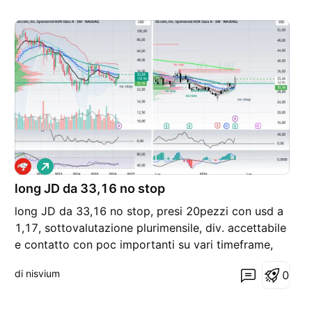
L
o
long JD da 33,16 no stop
n
g
long JD da 33,16 no stop, presi 20pezzi con usd a
1,17, sottovalutazione plurimensile, div. accettabile
e contatto con poc importanti su vari timeframe,
detti anche archi temporali, oltre l'analisi
di nisvium
0
Meteopartiografica!