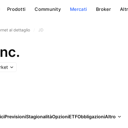
Prodotti
Community
Mercati
Broker
Alt
ernet al dettaglio
/
JD
nc.
rket
ici
Previsioni
Stagionalità
Opzioni
ETF
Obbligazioni
Altro