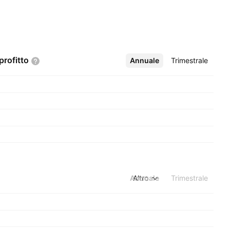
profitto
Annuale
Altro
Trimestrale
Annuale
Altro
Trimestrale