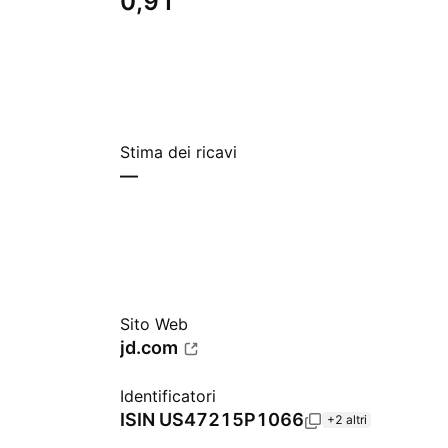
0,91
Stima dei ricavi
—
Sito Web
jd.com
Identificatori
ISIN
US47215P1066
+2 altri