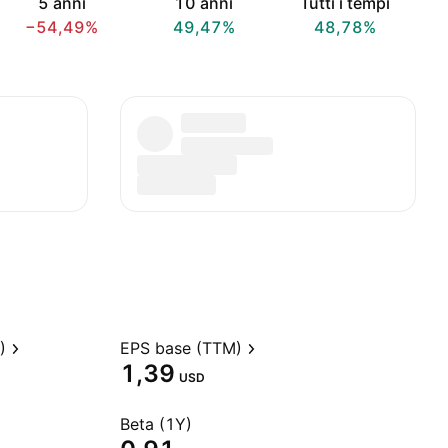
5 anni
10 anni
Tutti i tempi
−54,49%
49,47%
48,78%
)
EPS base (TTM)
1,39
USD
Beta (1Y)