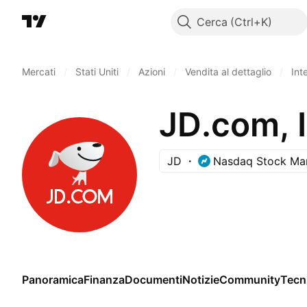
Cerca
Mercati
/
Stati Uniti
/
Azioni
/
Vendita al dettaglio
/
Int
JD.com, I
JD
Nasdaq Stock Ma
Panoramica
Finanza
Documenti
Notizie
Community
Tecn