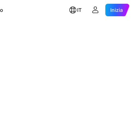
ro
IT
Inizia