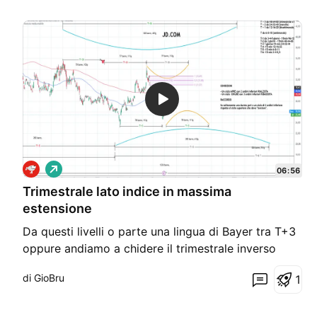
L
06:56
o
Trimestrale lato indice in massima
n
g
estensione
Da questi livelli o parte una lingua di Bayer tra T+3
oppure andiamo a chidere il trimestrale inverso
direttamente
di GioBru
1