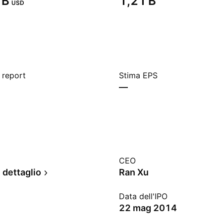
B‬
‪1,21 B‬
USD
 report
Stima EPS
—
CEO
l dettaglio
Ran Xu
Data dell'IPO
22 mag 2014