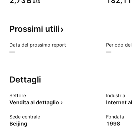
‪2,73 B‬
‪182,11 
USD
Prossimi
utili
Data del prossimo report
Periodo del
—
—
Dettagli
Settore
Industria
Vendita al dettaglio
Internet a
Sede centrale
Fondata
Beijing
1998