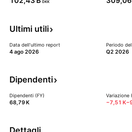
‪102,43 B‬
‪309,06 
DKK
Ultimi
utili
Data dell'ultimo report
Periodo del
4 ago 2026
Q2 2026
Dipendenti
Dipendenti (FY)
Variazione 
‪68,79 K‬
‪−7,51 K‬
−
Dettagli