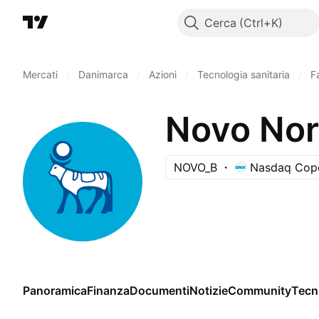
Cerca
Mercati
/
Danimarca
/
Azioni
/
Tecnologia sanitaria
/
F
Novo Nor
NOVO_B
Nasdaq Cop
Panoramica
Finanza
Documenti
Notizie
Community
Tecn