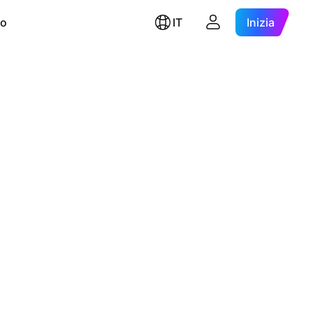
ro
IT
Inizia