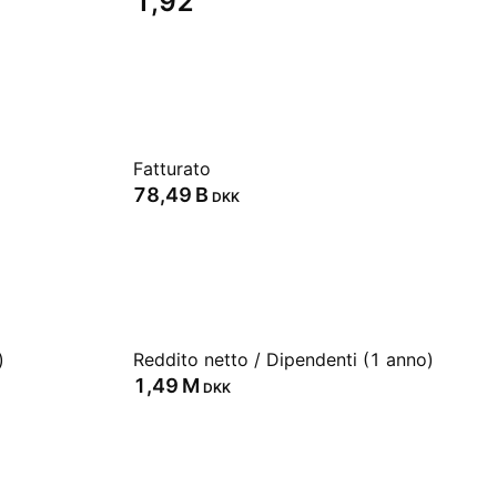
1,92
Fatturato
‪78,49 B‬
DKK
)
Reddito netto / Dipendenti (1 anno)
‪1,49 M‬
DKK