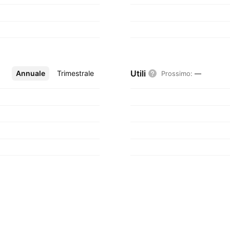
Utili
Annuale
Altro
Trimestrale
Prossimo
:
—