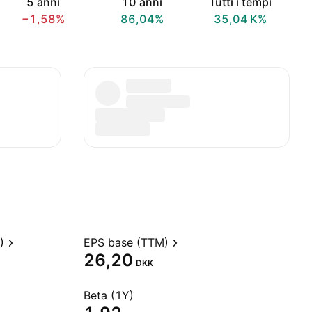
5 anni
10 anni
Tutti i tempi
−1,58%
86,04%
‪35,04 K‬%
)
EPS base (TTM)
26,20
DKK
Beta (1Y)