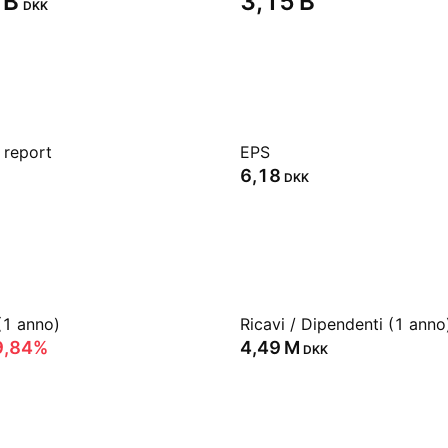
B‬
‪3,15 B‬
DKK
 report
EPS
6,18
DKK
(1 anno)
Ricavi / Dipendenti (1 anno
9,84%
‪4,49 M‬
DKK