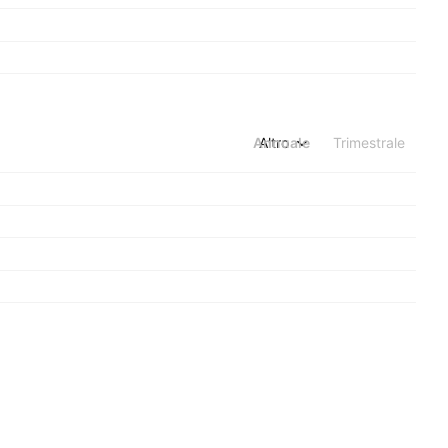
Annuale
Altro
Trimestrale