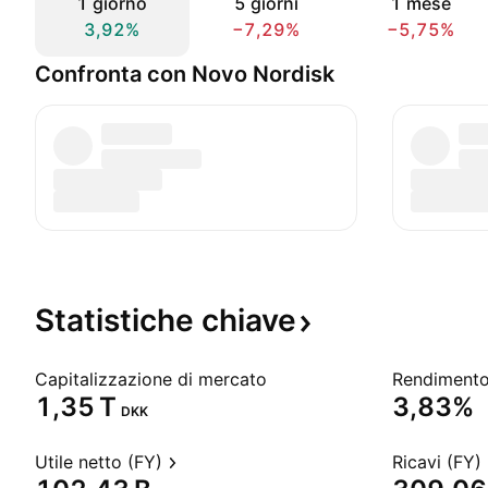
1 giorno
5 giorni
1 mese
3,92%
−7,29%
−5,75%
Confronta con Novo Nordisk
Statistiche
chiave
Capitalizzazione di mercato
‪1,35 T‬
3,83%
DKK
Utile netto (FY)
Ricavi (FY)