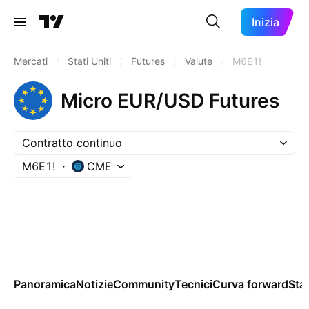
Inizia
Mercati
/
Stati Uniti
/
Futures
/
Valute
/
M6E1!
Micro EUR/USD Futures
Contratto continuo
M6E1!
CME
Panoramica
Notizie
Community
Tecnici
Curva forward
Sta