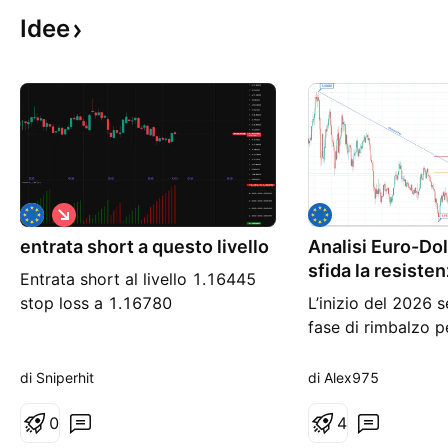
Idee
S
h
entrata short a questo livello
o
Analisi Euro-Dol
r
sfida la resiste
Entrata short al livello 1.16445
t
stop loss a 1.16780
L’inizio del 2026 
fase di rimbalzo p
Euro-Dollaro, con 
apprezzamento de
di Sniperhit
di Alex975
inizio anno. Tuttav
0
l'orizzonte a sett
4
cross mostra una 