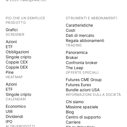
PIÙ CHE UN SEMPLICE
STRUMENTI E ABBONAMENTI
PRODOTTO
Caratteristiche
Grafici
Costi
SCREENER
Dati di mercato
Regala abbonamenti
Azioni
TRADING
ETF
Obbligazioni
Panoramica
Singole cripto
Broker
Coppie CEX
Confronta broker
Coppie DEX
The Leap
Pine
OFFERTE SPECIALI
HEATMAP
Futures CME Group
Azioni
Futures Eurex
ETF
Bundle azioni USA
Singole cripto
INFORMAZIONI SULLA SOCIETÀ
CALENDARI
Chi siamo
Economico
Missione spaziale
Utili
Blog
Dividendi
Centro di supporto
IPO
Carriere
ALTRI PRODOTTI