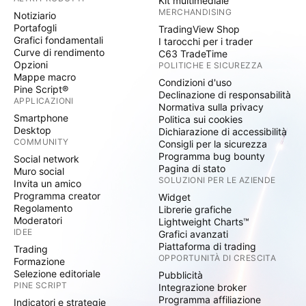
Kit multimediale
MERCHANDISING
Notiziario
Portafogli
TradingView Shop
Grafici fondamentali
I tarocchi per i trader
Curve di rendimento
C63 TradeTime
Opzioni
POLITICHE E SICUREZZA
Mappe macro
Condizioni d'uso
Pine Script®
Declinazione di responsabilità
APPLICAZIONI
Normativa sulla privacy
Smartphone
Politica sui cookies
Desktop
Dichiarazione di accessibilità
COMMUNITY
Consigli per la sicurezza
Programma bug bounty
Social network
Pagina di stato
Muro social
SOLUZIONI PER LE AZIENDE
Invita un amico
Programma creator
Widget
Regolamento
Librerie grafiche
Moderatori
Lightweight Charts™
IDEE
Grafici avanzati
Piattaforma di trading
Trading
OPPORTUNITÀ DI CRESCITA
Formazione
Selezione editoriale
Pubblicità
PINE SCRIPT
Integrazione broker
Programma affiliazione
Indicatori e strategie