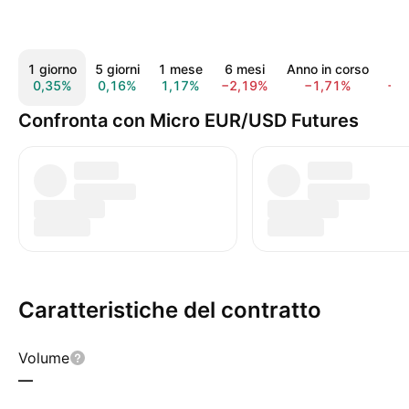
1 giorno
5 giorni
1 mese
6 mesi
Anno in corso
1 
0,35%
0,16%
1,17%
−2,19%
−1,71%
−1
Confronta con Micro EUR/USD Futures
Caratteristiche del contratto
Volume
—