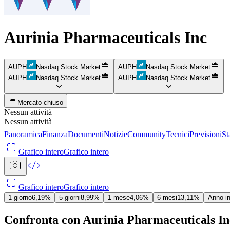
Aurinia Pharmaceuticals Inc
AUPH
Nasdaq Stock Market
AUPH
Nasdaq Stock Market
AUPH
Nasdaq Stock Market
AUPH
Nasdaq Stock Market
Mercato chiuso
Nessun attività
Nessun attività
Panoramica
Finanza
Documenti
Notizie
Community
Tecnici
Previsioni
St
Grafico intero
Grafico intero
Grafico intero
Grafico intero
1 giorno
6,19%
5 giorni
8,99%
1 mese
4,06%
6 mesi
13,11%
Anno i
Confronta con Aurinia Pharmaceuticals In