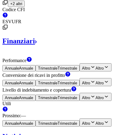
+2 altri
Codice CFI
ESVUFR
Finanziari
Performance
Annuale
Annuale
Trimestrale
Trimestrale
Altro
Altro
Conversione dei ricavi in
profitto
Annuale
Annuale
Trimestrale
Trimestrale
Altro
Altro
Livello di indebitamento e
copertura
Annuale
Annuale
Trimestrale
Trimestrale
Altro
Altro
Utili
Prossimo
:
—
Annuale
Annuale
Trimestrale
Trimestrale
Altro
Altro