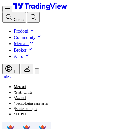
Cerca
Prodotti
Community
Mercati
Broker
Altro
IT
Inizia
Mercati
/
Stati Uniti
/
Azioni
/
Tecnologia sanitaria
/
Biotecnologie
/
AUPH