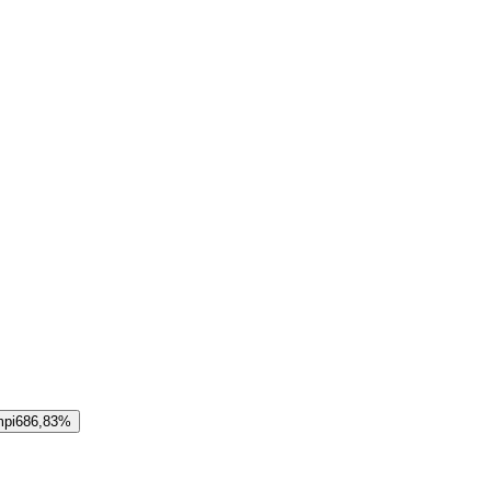
mpi
686,83%