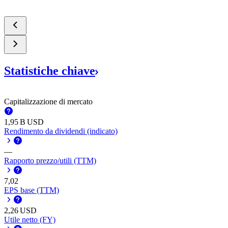
Statistiche
chiave
Capitalizzazione di mercato
‪1,95 B‬
USD
Rendimento da dividendi (indicato)
—
Rapporto prezzo/utili (TTM)
7,02
EPS base (TTM)
2,26
USD
Utile netto (FY)