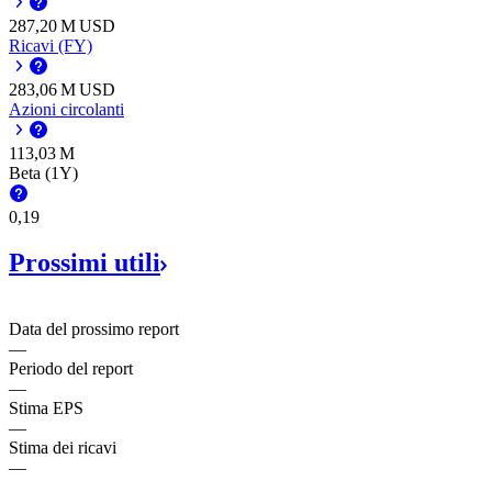
‪287,20 M‬
USD
Ricavi (FY)
‪283,06 M‬
USD
Azioni circolanti
‪113,03 M‬
Beta (1Y)
0,19
Prossimi
utili
Data del prossimo report
—
Periodo del report
—
Stima EPS
—
Stima dei ricavi
—