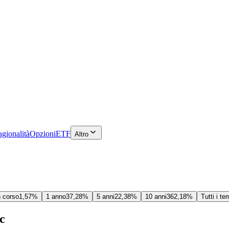
agionalità
Opzioni
ETF
Altro
n corso
1,57%
1 anno
37,28%
5 anni
22,38%
10 anni
362,18%
Tutti i te
c