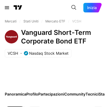
Inizia
Mercati
/
Stati Uniti
/
Mercato ETF
/
VCSH
Vanguard Short-Term
Corporate Bond ETF
VCSH
Nasdaq Stock Market
Panoramica
Profilo
Partecipazioni
Community
Tecnici
Stag