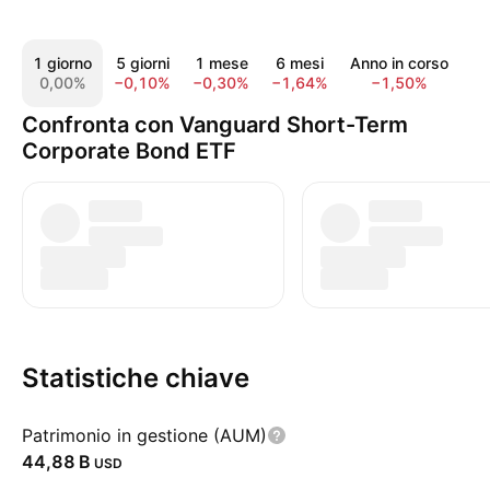
1 giorno
5 giorni
1 mese
6 mesi
Anno in corso
1
0,00%
−0,10%
−0,30%
−1,64%
−1,50%
−1
Confronta con Vanguard Short-Term
Corporate Bond ETF
Statistiche chiave
Patrimonio in gestione (AUM)
‪44,88 B‬
USD