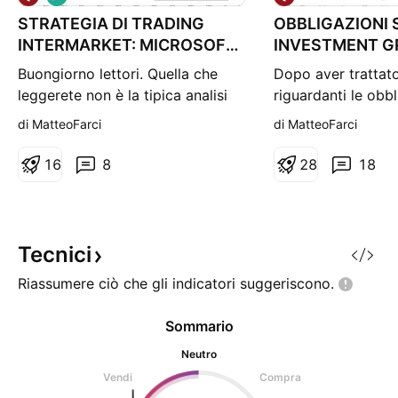
o
STRATEGIA DI TRADING
n
OBBLIGAZIONI 
g
INTERMARKET: MICROSOFT
INVESTMENT G
E BOND SOCIETARI
YIELD
Buongiorno lettori. Quella che
Dopo aver trattat
leggerete non è la tipica analisi
riguardanti le obbl
incentrata su un argomento
relativi rendimenti
di MatteoFarci
di MatteoFarci
economico finanziario
correlazioni con le
particolare, bensì una strategia di
oggi tratterò un a
1
6
8
2
8
18
investimento basata sull’ultimo
obbligazioni, quell
argomento trattato riguardante le
Ebbene si lettori, 
obbligazioni societarie
diversi Paesi ad au
(corporate bond) pubblicata il 22
attraverso l’emissi
Tecnici
aprile sul blog, che trova
Riassumere ciò che gli indicatori
suggeriscono.
Sommario
Neutro
Vendi
Compra