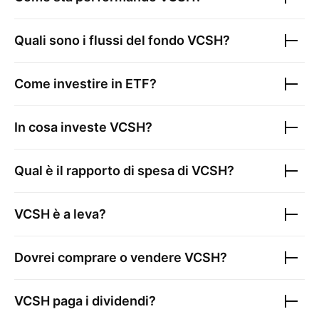
Quali sono i flussi del fondo
VCSH
?
Come investire in ETF?
In cosa investe
VCSH
?
Qual è il rapporto di spesa di
VCSH
?
VCSH
è a leva?
Dovrei comprare o vendere
VCSH
?
VCSH
paga i dividendi?