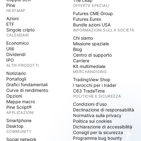
The Leap
Pine
OFFERTE SPECIALI
HEATMAP
Futures CME Group
Azioni
Futures Eurex
ETF
Bundle azioni USA
Singole cripto
INFORMAZIONI SULLA SOCIETÀ
CALENDARI
Chi siamo
Economico
Missione spaziale
Utili
Blog
Dividendi
Centro di supporto
IPO
Carriere
ALTRI PRODOTTI
Kit multimediale
MERCHANDISING
Notiziario
Portafogli
TradingView Shop
Grafici fondamentali
I tarocchi per i trader
Curve di rendimento
C63 TradeTime
Opzioni
POLITICHE E SICUREZZA
Mappe macro
Condizioni d'uso
Pine Script®
Declinazione di responsabilità
APPLICAZIONI
Normativa sulla privacy
Smartphone
Politica sui cookies
Desktop
Dichiarazione di accessibilità
COMMUNITY
Consigli per la sicurezza
Programma bug bounty
Social network