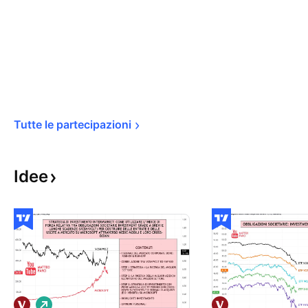
Tutte le 
partecipazioni
Idee
L