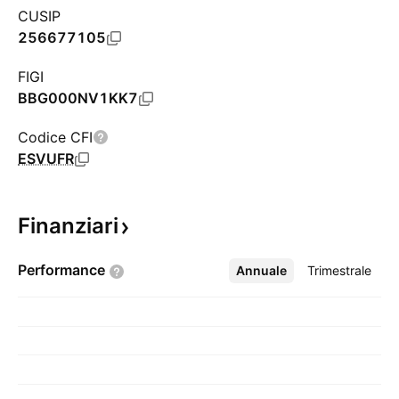
CUSIP
256677105
FIGI
BBG000NV1KK7
Codice CFI
ESVUFR
Finanziari
Performance
Annuale
Altro
Trimestrale