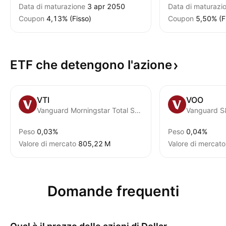
Data di maturazione
3 apr 2050
Data di maturazi
Coupon
4,13% (Fisso)
Coupon
5,50% (F
ETF che detengono
l'azione
VTI
VOO
Vanguard Morningstar Total Stock Market ETF
Vanguard S
Peso
0,03%
Peso
0,04%
Valore di mercato
‪805,22 M‬
Valore di mercato
Domande frequenti