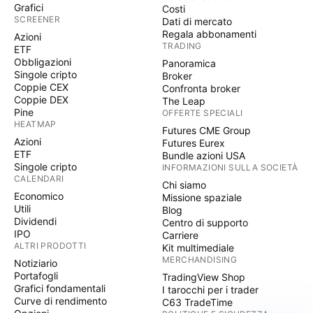
Grafici
Costi
SCREENER
Dati di mercato
Regala abbonamenti
Azioni
TRADING
ETF
Obbligazioni
Panoramica
Singole cripto
Broker
Coppie CEX
Confronta broker
Coppie DEX
The Leap
Pine
OFFERTE SPECIALI
HEATMAP
Futures CME Group
Azioni
Futures Eurex
ETF
Bundle azioni USA
Singole cripto
INFORMAZIONI SULLA SOCIETÀ
CALENDARI
Chi siamo
Economico
Missione spaziale
Utili
Blog
Dividendi
Centro di supporto
IPO
Carriere
ALTRI PRODOTTI
Kit multimediale
MERCHANDISING
Notiziario
Portafogli
TradingView Shop
Grafici fondamentali
I tarocchi per i trader
Curve di rendimento
C63 TradeTime