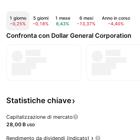
1 giorno
5 giorni
1 mese
6 mesi
Anno in corso
1
−0,25%
−0,18%
6,43%
−13,37%
−4,40%
1
Confronta con Dollar General Corporation
Statistiche
chiave
Capitalizzazione di mercato
‪28,00 B‬
USD
Rendimento da dividendi (indicato)