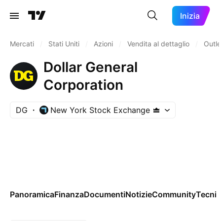
Inizia
Mercati
/
Stati Uniti
/
Azioni
/
Vendita al dettaglio
/
Outle
Dollar General
Corporation
DG
New York Stock Exchange
Panoramica
Finanza
Documenti
Notizie
Community
Tecnic