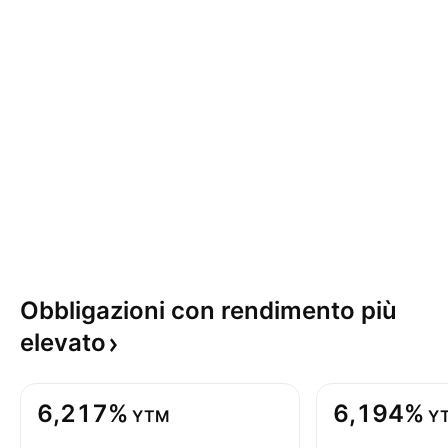
Obbligazioni con rendimento più
elevato
6,217%
6,194%
YTM
Y