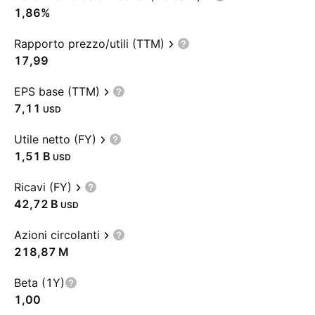
1,86%
Rapporto prezzo/utili (TTM)
17,99
EPS base (TTM)
7,11
USD
Utile netto (FY)
‪1,51 B‬
USD
Ricavi (FY)
‪42,72 B‬
USD
Azioni circolanti
‪218,87 M‬
Beta (1Y)
1,00